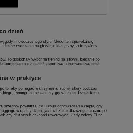
co dzień
wygody i nowoczesnego stylu. Model ten sprawdzi się
ia idealne osadzenie na głowie, a klasyczny, zakrzywiony
. To doskonały wybór na trening na siłowni, bieganie po
du komponuje się z odzieżą sportową, streetwearową oraz
ina w praktyce
 po to, aby pomagać w utrzymaniu suchej skóry podczas
biegu, treningu na siłowni czy gry w tenisa. Dzięki temu
a przepływ powietrza, co ułatwia odprowadzanie ciepła, gdy
 joggingu w upalny dzień, jak i w czasie dłuższego spaceru po
wek czy dłuższych eskapad rowerowych, kiedy zależy Ci na