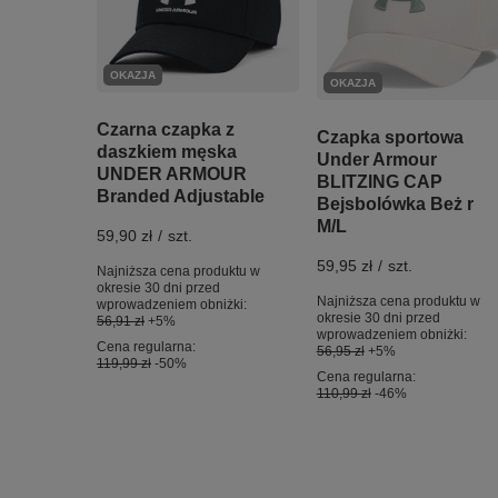
OKAZJA
OKAZJA
Czarna czapka z
Czapka sportowa
daszkiem męska
Under Armour
UNDER ARMOUR
BLITZING CAP
Branded Adjustable
Bejsbolówka Beż r
M/L
59,90 zł
/
szt.
59,95 zł
/
szt.
Najniższa cena produktu w
okresie 30 dni przed
Najniższa cena produktu w
wprowadzeniem obniżki:
okresie 30 dni przed
56,91 zł
+5%
wprowadzeniem obniżki:
Cena regularna:
56,95 zł
+5%
119,99 zł
-50%
Cena regularna:
110,99 zł
-46%