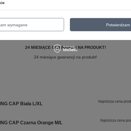
Symbol
1376700-001 M/L
kie
Gwarancja
24 miesiące gwarancji na produkt!
Bezpieczeństwo - rodzaj ostrzeżenia
Bezpieczeństwo - rodzaj ostrzeżeni
dzam wymagane
Potwierdzam 
24 MIESIĄCE GWARANCJI NA PRODUKT!
24 miesiące gwarancji na produkt!
Najniższa cena prod
ING CAP Biała L/XL
Najniższa cena pro
ING CAP Czarna Orange M/L