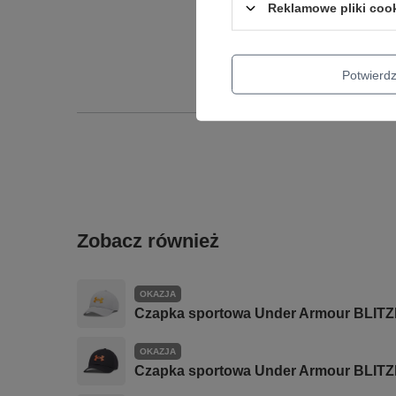
Reklamowe pliki coo
Potwier
Zobacz również
OKAZJA
Czapka sportowa Under Armour BLITZ
OKAZJA
Czapka sportowa Under Armour BLITZ