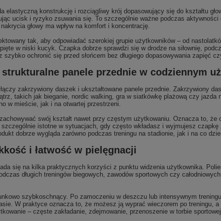
astyczną konstrukcję i rozciągliwy krój dopasowujący się do kształtu głow
ując ucisk i ryzyko zsuwania się. To szczególnie ważne podczas aktywności d
e nakrycia głowy ma wpływ na komfort i koncentrację.
ektowany tak, aby odpowiadać szerokiej grupie użytkowników – od nastolatkó
 upięte w niski kucyk. Czapka dobrze sprawdzi się w drodze na siłownię, pod
szybko ochronić się przed słońcem bez długiego dopasowywania zapięć czy 
i strukturalne panele przednie w codziennym u
 łączy zakrzywiony daszek i ukształtowane panele przednie. Zakrzywiony da
trz, takich jak bieganie, nordic walking, gra w siatkówkę plażową czy jazda
 w mieście, jak i na otwartej przestrzeni.
 zachowywać swój kształt nawet przy częstym użytkowaniu. Oznacza to, że cz
o szczególnie istotne w sytuacjach, gdy często wkładasz i wyjmujesz czapk
odukt dobrze wygląda zarówno podczas treningu na stadionie, jak i na co dzie
ekkość i łatwość w pielęgnacji
łada się na kilka praktycznych korzyści z punktu widzenia użytkownika. Polie
podczas długich treningów biegowych, zawodów sportowych czy całodniowych
tosunkowo szybkoschnący. Po zamoczeniu w deszczu lub intensywnym treningu 
sie. W praktyce oznacza to, że możesz ją wyprać wieczorem po treningu, a 
żytkowanie – częste zakładanie, zdejmowanie, przenoszenie w torbie sportowe