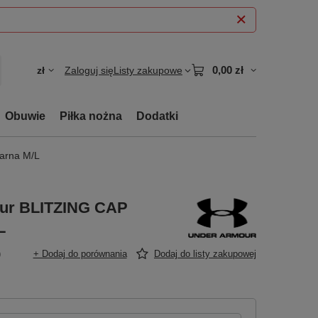
0,00 zł
zł
Zaloguj się
Listy zakupowe
Obuwie
Piłka nożna
Dodatki
arna M/L
ur BLITZING CAP
L
)
+ Dodaj do porównania
Dodaj do listy zakupowej