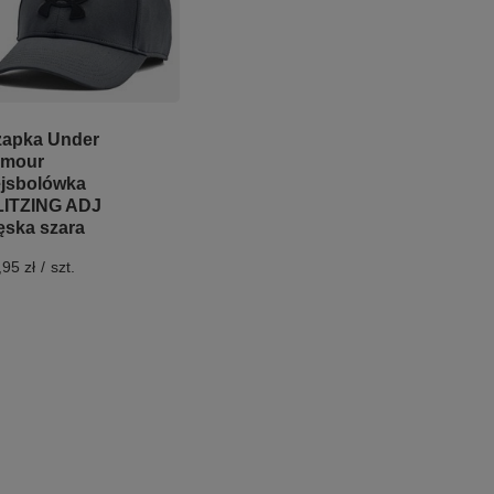
apka Under
rmour
jsbolówka
ITZING ADJ
ska szara
,95 zł
/
szt.