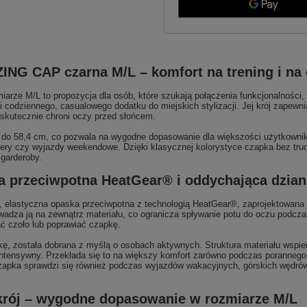
NG CAP czarna M/L – komfort na trening i na 
ze M/L to propozycja dla osób, które szukają połączenia funkcjonalności, 
i codziennego, casualowego dodatku do miejskich stylizacji. Jej krój zapewn
 skutecznie chroni oczy przed słońcem.
do 58,4 cm, co pozwala na wygodne dopasowanie dla większości użytkowników
cery czy wyjazdy weekendowe. Dzięki klasycznej kolorystyce czapka bez tru
garderoby.
 przeciwpotna HeatGear® i oddychająca dzian
, elastyczna opaska przeciwpotna z technologią HeatGear®, zaprojektowana
wadza ją na zewnątrz materiału, co ogranicza spływanie potu do oczu podczas 
ć czoło lub poprawiać czapkę.
ę, została dobrana z myślą o osobach aktywnych. Struktura materiału wspier
j intensywny. Przekłada się to na większy komfort zarówno podczas porannego
 czapka sprawdzi się również podczas wyjazdów wakacyjnych, górskich wędró
y krój – wygodne dopasowanie w rozmiarze M/L