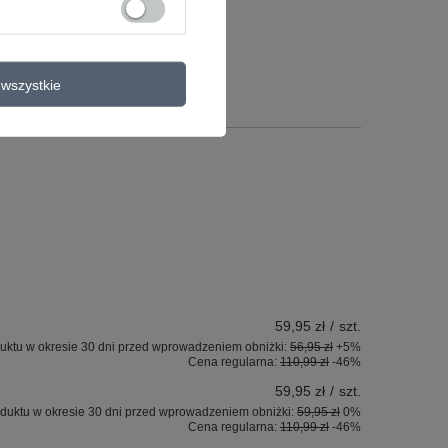
a
wszystkie
59,95 zł
/
szt.
uktu w okresie 30 dni przed wprowadzeniem obniżki:
56,95 zł
+5%
Cena regularna:
110,99 zł
-46%
59,95 zł
/
szt.
duktu w okresie 30 dni przed wprowadzeniem obniżki:
59,95 zł
0%
Cena regularna:
110,99 zł
-46%