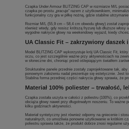
Czapka Under Armour BLITZING CAP w rozmiarze M/L posiada el
czapka po prostu „pracuje” razem z użytkownikiem, minimaliz
funkcjonalny czy gra w piłkę nożną, gdzie stabilne utrzymani
Rozmiar M/L (55,9 cm – 58,4 cm obwodu głowy) został zaproj
również wtedy, gdy nosisz krótszą fryzurę lub dłuższe włosy
wygodne nakrycie głowy na weekendowy wyjazd, kiedy chcesz 
UA Classic Fit – zakrzywiony daszek 
Model BLITZING CAP wykorzystuje krój UA Classic Fit, który
oczu, co jest szczególnie ważne przy aktywnościach na zewną
w słoneczne dni, chroniąc przed oślepiającym światłem zarówno
Strukturalne panele przednie zostały zaprojektowane tak, aby
ponownym założeniu nadal prezentuje się estetycznie. Jest t
Stabilna forma przedniej części nakrycia głowy sprawia, że pr
Materiał 100% poliester – trwałość, l
Czapka została uszyta w całości z poliestru (100%), co przek
obciąża głowy nawet przy długotrwałym noszeniu. To ważne 
kilku godzinach aktywności.
Materiał syntetyczny jest również odporny na gniecenie i s
naturalnych, co umożliwia ponowne użytkowanie w krótkim cza
poliestru sprawia także, że produkt dobrze znosi regularne u