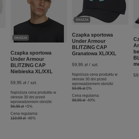
OKAZJA
Czapka sportowa
OKAZJA
Cz
Under Armour
A
BLITZING CAP
be
Czapka sportowa
Granatowa XL/XXL
BL
Under Armour
mę
59,95 zł
/
szt.
BLITZING CAP
Niebieska XL/XXL
Najniższa cena produktu w
59
okresie 30 dni przed
59,95 zł
/
szt.
wprowadzeniem obniżki:
59,95 zł
0%
Najniższa cena produktu w
Cena regularna:
okresie 30 dni przed
99,99 zł
-40%
wprowadzeniem obniżki:
56,95 zł
+5%
Cena regularna:
110,99 zł
-46%