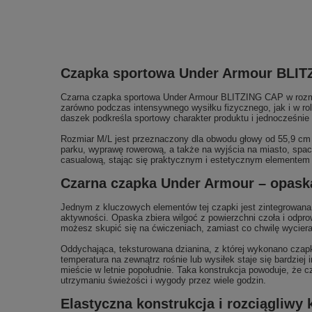
Czapka sportowa Under Armour BLITZI
Czarna czapka sportowa Under Armour BLITZING CAP w rozmiar
zarówno podczas intensywnego wysiłku fizycznego, jak i w rol
daszek podkreśla sportowy charakter produktu i jednocześnie
Rozmiar M/L jest przeznaczony dla obwodu głowy od 55,9 cm 
parku, wyprawę rowerową, a także na wyjścia na miasto, spa
casualową, stając się praktycznym i estetycznym elementem 
Czarna czapka Under Armour – opaska
Jednym z kluczowych elementów tej czapki jest zintegrowana
aktywności. Opaska zbiera wilgoć z powierzchni czoła i odpro
możesz skupić się na ćwiczeniach, zamiast co chwilę wyciera
Oddychająca, teksturowana dzianina, z której wykonano czapk
temperatura na zewnątrz rośnie lub wysiłek staje się bardzie
mieście w letnie popołudnie. Taka konstrukcja powoduje, że
utrzymaniu świeżości i wygody przez wiele godzin.
Elastyczna konstrukcja i rozciągliw