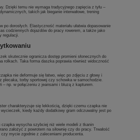
y. Dzięki temu nie wymaga tradycyjnego zapięcia z tyłu –
ynamicznych, takich jak bieganie interwałowe, trening
w po dorosłych. Elastyczność materiału ułatwia dopasowanie
czas codziennych dojazdów do pracy rowerem, a także jako
regulacji.
żytkowaniu
szek skutecznie ogranicza dostęp promieni słonecznych do
 na rolkach. Taka forma daszka poprawia również widoczność
apka nie deformuje się łatwo, więc po zdjęciu z głowy i
ę z plecaka, torby sportowej czy schowka w samochodzie.
ń – np. w połączeniu z jeansami i bluzą z kapturem.
ster charakteryzuje się lekkością, dzięki czemu czapka nie
 wycieczek, kiedy każdy dodatkowy gram odczuwalny jest po
czapka wysycha szybciej niż wiele modeli z tkanin
rano założyć z powrotem na siłownię czy do pracy. Trwałość
j czy mycie zgodnie z zaleceniami producenta.