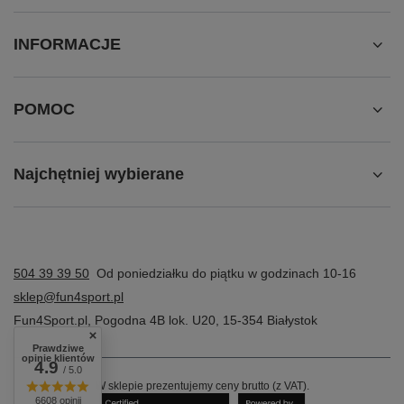
INFORMACJE
POMOC
Najchętniej wybierane
504 39 39 50
Od poniedziałku do piątku w godzinach 10-16
sklep@fun4sport.pl
Fun4Sport.pl
,
Pogodna 4B lok. U20
,
15-354
Białystok
Prawdziwe
opinie klientów
4.9
/ 5.0
W sklepie prezentujemy ceny brutto (z VAT).
6608 opinii