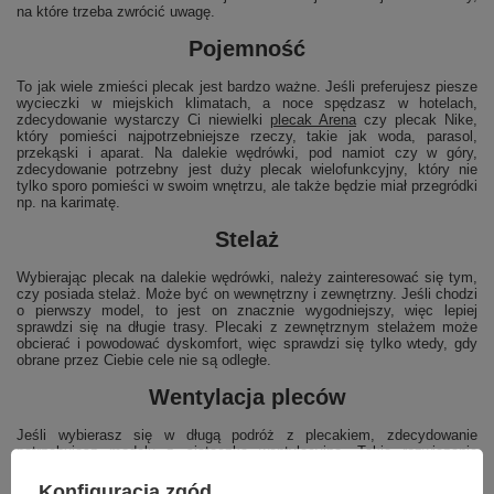
na które trzeba zwrócić uwagę.
Pojemność
To jak wiele zmieści plecak jest bardzo ważne. Jeśli preferujesz piesze
wycieczki w miejskich klimatach, a noce spędzasz w hotelach,
zdecydowanie wystarczy Ci niewielki
plecak Arena
czy plecak Nike,
który pomieści najpotrzebniejsze rzeczy, takie jak woda, parasol,
przekąski i aparat. Na dalekie wędrówki, pod namiot czy w góry,
zdecydowanie potrzebny jest duży plecak wielofunkcyjny, który nie
tylko sporo pomieści w swoim wnętrzu, ale także będzie miał przegródki
np. na karimatę.
Stelaż
Wybierając plecak na dalekie wędrówki, należy zainteresować się tym,
czy posiada stelaż. Może być on wewnętrzny i zewnętrzny. Jeśli chodzi
o pierwszy model, to jest on znacznie wygodniejszy, więc lepiej
sprawdzi się na długie trasy. Plecaki z zewnętrznym stelażem może
obcierać i powodować dyskomfort, więc sprawdzi się tylko wtedy, gdy
obrane przez Ciebie cele nie są odległe.
Wentylacja pleców
Jeśli wybierasz się w długą podróż z plecakiem, zdecydowanie
potrzebujesz modelu z siateczką wentylacyjną. Takie rozwiązanie
pozwoli Ci dłużej utrzymać świeżość koszulki na najbardziej
obciążonym przez plecak obszarze. Oczywiście nie zapobiegnie to
Konfiguracja zgód