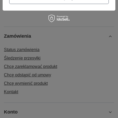
Zamówienia
Status zamówienia
Śledzenie przesyłki
Chcę zareklamować produkt
Chcę odstąpić od umowy
Chcę wymienić produkt
Kontakt
Konto