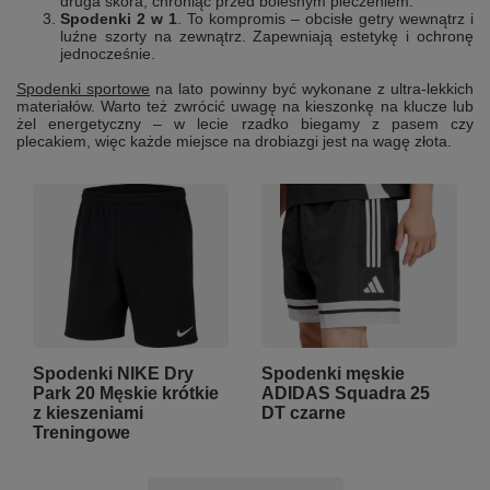
druga skóra, chroniąc przed bolesnym pieczeniem.
Spodenki 2 w 1
. To kompromis – obcisłe getry wewnątrz i
luźne szorty na zewnątrz. Zapewniają estetykę i ochronę
jednocześnie.
Spodenki sportowe
na lato powinny być wykonane z ultra-lekkich
materiałów. Warto też zwrócić uwagę na kieszonkę na klucze lub
żel energetyczny – w lecie rzadko biegamy z pasem czy
plecakiem, więc każde miejsce na drobiazgi jest na wagę złota.
Spodenki NIKE Dry
Spodenki męskie
Park 20 Męskie krótkie
ADIDAS Squadra 25
z kieszeniami
DT czarne
Treningowe