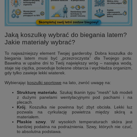
Jaką koszulkę wybrać do biegania latem?
Jakie materiały wybrać?
To najważniejszy element Twojej garderoby. Dobra koszulka do
biegania latem musi być „przezroczysta” dla Twojego potu.
Bawełna w upalne dni to Twój największy wróg – nasiąka wodą,
staje się ciężka, powoduje bolesne obtarcia i wychładza organizm,
gdy tylko zawieje lekki wiaterek.
Wybierając
koszulki sportowe
na lato, zwróć uwagę na:
Strukturę materiału
. Szukaj tkanin typu "mesh" lub modeli
z dużymi panelami wentylacyjnymi pod pachami i na
plecach.
Krój
. Koszulka nie powinna być zbyt obcisła. Lekki luz
pozwala na cyrkulację powietrza między skórą a
materiałem.
Płaskie szwy
. W wysokich temperaturach skóra jest
bardziej podatna na podrażnienia. Szwy, których nie czuć,
to absolutna podstawa.