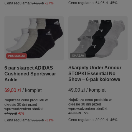
Cena regularna:
54,95 zł
-45%
Cena regularna:
94,99 zł
-27%
OKAZJA
PROMOCJA
Skarpety Under Armour
6 par skarpet ADIDAS
STOPKI Essential No
Cushioned Sportswear
Show – 6-pak kolorowe
Ankle
49,00 zł
/
komplet
69,00 zł
/
komplet
Najniższa cena produktu w
Najniższa cena produktu w
okresie 30 dni przed
okresie 30 dni przed
wprowadzeniem obniżki:
wprowadzeniem obniżki:
46,55 zł
+5%
74,00 zł
-6%
Cena regularna:
89,99 zł
-46%
Cena regularna:
99,95 zł
-31%