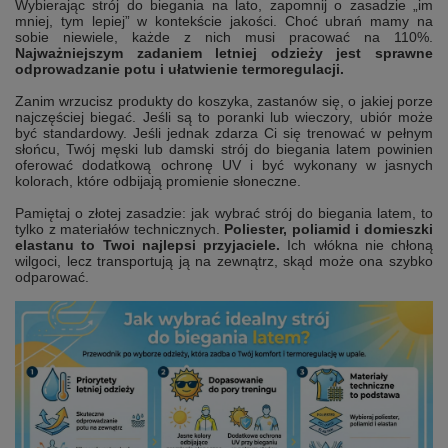
Wybierając strój do biegania na lato, zapomnij o zasadzie „im
mniej, tym lepiej” w kontekście jakości. Choć ubrań mamy na
sobie niewiele, każde z nich musi pracować na 110%.
Najważniejszym zadaniem letniej odzieży jest sprawne
odprowadzanie potu i ułatwienie termoregulacji.
Zanim wrzucisz produkty do koszyka, zastanów się, o jakiej porze
najczęściej biegać. Jeśli są to poranki lub wieczory, ubiór może
być standardowy. Jeśli jednak zdarza Ci się trenować w pełnym
słońcu, Twój męski lub damski strój do biegania latem powinien
oferować dodatkową ochronę UV i być wykonany w jasnych
kolorach, które odbijają promienie słoneczne.
Pamiętaj o złotej zasadzie: jak wybrać strój do biegania latem, to
tylko z materiałów technicznych.
Poliester, poliamid i domieszki
elastanu to Twoi najlepsi przyjaciele.
Ich włókna nie chłoną
wilgoci, lecz transportują ją na zewnątrz, skąd może ona szybko
odparować.