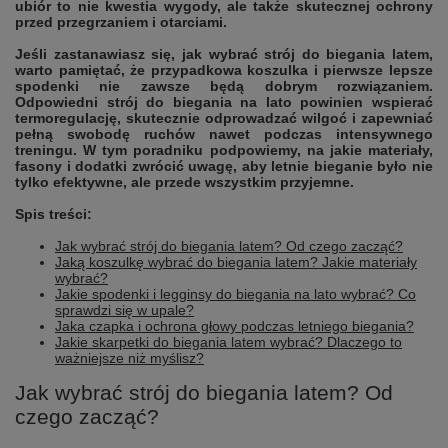
ubiór to nie kwestia wygody, ale także skutecznej ochrony
przed przegrzaniem i otarciami.
Jeśli zastanawiasz się, jak wybrać strój do biegania latem,
warto pamiętać, że przypadkowa koszulka i pierwsze lepsze
spodenki nie zawsze będą dobrym rozwiązaniem.
Odpowiedni strój do biegania na lato powinien wspierać
termoregulację, skutecznie odprowadzać wilgoć i zapewniać
pełną swobodę ruchów nawet podczas intensywnego
treningu. W tym poradniku podpowiemy, na jakie materiały,
fasony i dodatki zwrócić uwagę, aby letnie bieganie było nie
tylko efektywne, ale przede wszystkim przyjemne.
Spis treści:
Jak wybrać strój do biegania latem? Od czego zacząć?
Jaką koszulkę wybrać do biegania latem? Jakie materiały
wybrać?
Jakie spodenki i legginsy do biegania na lato wybrać? Co
sprawdzi się w upale?
Jaka czapka i ochrona głowy podczas letniego biegania?
Jakie skarpetki do biegania latem wybrać? Dlaczego to
ważniejsze niż myślisz?
Jak wybrać strój do biegania latem? Od
czego zacząć?