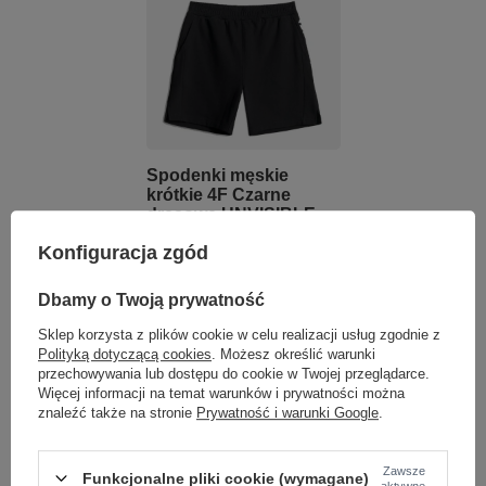
Spodenki męskie
krótkie 4F Czarne
dresowe UNVISIBLE
Konfiguracja zgód
Jaka czapka i ochrona głowy podczas
letniego biegania?
Dbamy o Twoją prywatność
Sklep korzysta z plików cookie w celu realizacji usług zgodnie z
O ile zimą czapka chroni przed utratą ciepła, o tyle latem jej
zadaniem jest ochrona przed udarem i oślepiającym słońcem.
Polityką dotyczącą cookies
. Możesz określić warunki
Bieganie bez nakrycia głowy w godzinach południowych to prosta
przechowywania lub dostępu do cookie w Twojej przeglądarce.
droga do kłopotów.
Więcej informacji na temat warunków i prywatności można
znaleźć także na stronie
Prywatność i warunki Google
.
Dobra czapka do biegania na lato to nie jest zwykła bawełniana
„bejsbolówka”.
Powinna być wykonana z cienkiego materiału
syntetycznego z licznymi otworami wentylacyjnymi.
Jeśli nie
Zawsze
lubisz pełnych czapek, świetnym rozwiązaniem są daszki –
Funkcjonalne pliki cookie (wymagane)
aktywne