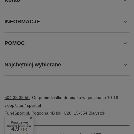
Konto
INFORMACJE
POMOC
Najchętniej wybierane
504 39 39 50
Od poniedziałku do piątku w godzinach 10-16
sklep@fun4sport.pl
Fun4Sport.pl
,
Pogodna 4B lok. U20
,
15-354
Białystok
Prawdziwe
opinie klientów
4.9
/ 5.0