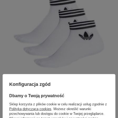
Jakie skarpetki na siłownię i fitness?
Konfiguracja zgód
Przede wszystkim, należy zwrócić uwagę na materiał. W trakcie
intensywnego treningu stopy potrafią się spocić, dlatego warto wybierać
skarpetki sportowe oddychające. Skarpetki z bawełny mogą być tutaj
Dbamy o Twoją prywatność
idealnym wyborem, choć wiele osób stawia również na skarpetki
sportowe damskie czy męskie z materiałów syntetycznych, które są
Sklep korzysta z plików cookie w celu realizacji usług zgodnie z
bardziej odprowadzające wilgoć.
Polityką dotyczącą cookies
. Możesz określić warunki
przechowywania lub dostępu do cookie w Twojej przeglądarce.
Siłownia często kojarzy się z ciężarami i intensywnym wysiłkiem. W
tym kontekście ważne jest, aby najlepsze skarpetki sportowe były