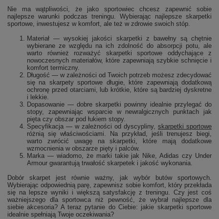
Nie ma wątpliwości, że jako sportowiec chcesz zapewnić sobie
najlepsze warunki podczas treningu. Wybierając najlepsze skarpetki
sportowe, inwestujesz w komfort, ale też w zdrowie swoich stóp.
Materiał — wysokiej jakości skarpetki z bawełny są chętnie
wybierane ze względu na ich zdolność do absorpcji potu, ale
warto również rozważyć skarpetki sportowe oddychające z
nowoczesnych materiałów, które zapewniają szybkie schnięcie i
komfort termiczny.
Długość — w zależności od Twoich potrzeb możesz zdecydować
się na skarpety sportowe długie, które zapewniają dodatkową
ochronę przed otarciami, lub krótkie, które są bardziej dyskretne
i lekkie.
Dopasowanie — dobre skarpetki powinny idealnie przylegać do
stopy, zapewniając wsparcie w newralgicznych punktach jak
pięta czy obszar pod łukiem stopy.
Specyfikacja — w zależności od dyscypliny,
skarpetki sportowe
różnią się właściwościami. Na przykład, jeśli trenujesz biegi,
warto zwrócić uwagę na skarpetki, które mają dodatkowe
wzmocnienia w obszarze pięty i palców.
Marka — wiadomo, że marki takie jak Nike, Adidas czy Under
Armour gwarantują trwałość skarpetek i jakość wykonania.
Dobór skarpet jest równie ważny, jak wybór butów sportowych.
Wybierając odpowiednią parę, zapewnisz sobie komfort, który przekłada
się na lepsze wyniki i większą satysfakcję z treningu. Czy jest coś
ważniejszego dla sportowca niż pewność, że wybrał najlepsze dla
siebie akcesoria? A teraz pytanie do Ciebie: jakie skarpetki sportowe
idealnie spełniają Twoje oczekiwania?