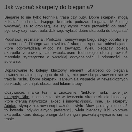
Jak wybrać skarpety do biegania?
Bieganie to nie tylko technika, trasa czy buty. Dobre skarpetki mogą
zdziałać cuda dla Twojego komfortu podczas biegania. Może się
wydawać, że to drobiazg, ale zły wybór może prowadzić do otarć,
pęcherzy czy nawet bólu. Jak więc wybrać dobre skarpetki do biegania?
Podstawą jest materiał. Podczas intensywnego biegu stopy potrafią się
mocno pocić. Dlatego warto wybierać skarpetki sportowe oddychające,
które odprowadzają wilgoć na zewnątrz. Wielu biegaczy poleca
skarpetki z bawełny, ale współczesne technologie oferują również
materiały syntetyczne o wysokiej oddychalności i odporności na
ścieranie.
Dopasowanie to kolejny kluczowy element. Skarpetki do biegania
powinny idealnie przylegać do stopy, nie powodując zsuwania się w
trakcie ruchu. Dobre skarpetki zapewniają wsparcie w newralgicznych
punktach, takich jak obszar pod łukiem stopy.
Oczywiście, marka też ma znaczenie. Niektóre marki, takie jak
skarpety Nike
, specjalizują się w tworzeniu skarpetek dla biegaczy,
które oferują najwyższą jakość i innowacyjność. Inne, jak
skarpety
Adidas
, słyną z niezrównanej trwałości i stylu. Mówiąc o stylu, chociaż
to kwestia indywidualnych preferencji, wielu biegaczy lubi kolorowe
skarpetki, które dodają energii do treningu i pozwalają wyróżnić się na
trasie.