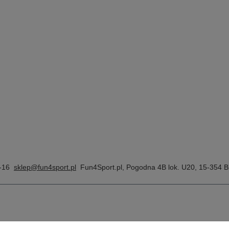
-16
sklep@fun4sport.pl
Fun4Sport.pl
,
Pogodna 4B lok. U20
,
15-354
Bi