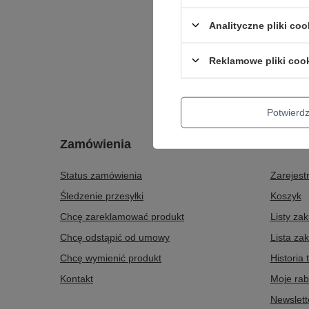
poświęcić
Analityczne pliki coo
Wybierając
ale także 
Reklamowe pliki coo
Potwier
Zamówienia
Konto
Status zamówienia
Zarejestr
Śledzenie przesyłki
Koszyk
Chcę zareklamować produkt
Listy za
Chcę odstąpić od umowy
Lista za
Chcę wymienić produkt
Historia 
Kontakt
Moje rab
Newslett