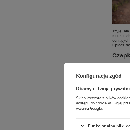
szyję, ale
musisz ob
ceniących 
Oprócz te
Czapk
Osobom, kt
Czapkę na
Konfiguracja zgód
lekko chło
lepiej zd
pamiętać, 
Dbamy o Twoją prywatn
głowy z m
przebieżki
Sklep korzysta z plików cookie 
Szali
dostępu do cookie w Twojej prz
warunki Google
.
Jeśli cho
dopasowan
odpowiedni
Funkcjonalne pliki 
ułożyć go