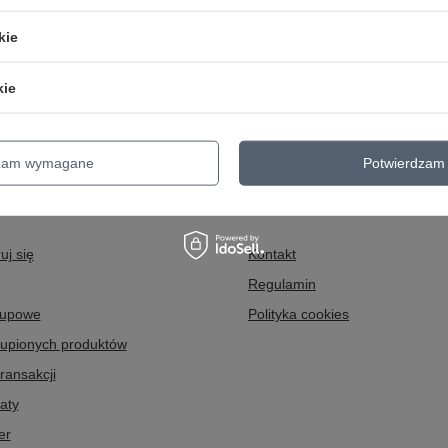
 więcej czasu przy ubieraniu czy podczas dokonywania wyboru.
kie
 się na jogging w jesienny dzień, warto mieć przy sobie te kilka gadżetów, 
unikniesz wszelkich przeziębień! Trzymamy kciuki, aby ten sezon był dla Cie
kie
dzam wymagane
Potwierdzam 
INFORMACJE
uj się
Kontakt
Regulamin
kupowe
Polityka cookies
kupionych produktów
transakcji
aty
er