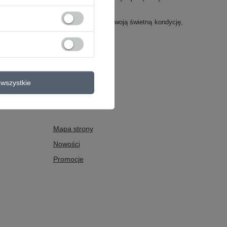
które sprawią, że nie tylko utrzymasz swoją świetną kondycję,
bie równie owocny jak poprzedni!
wszystkie
POMOC
Mapa strony
Nowości
Promocje