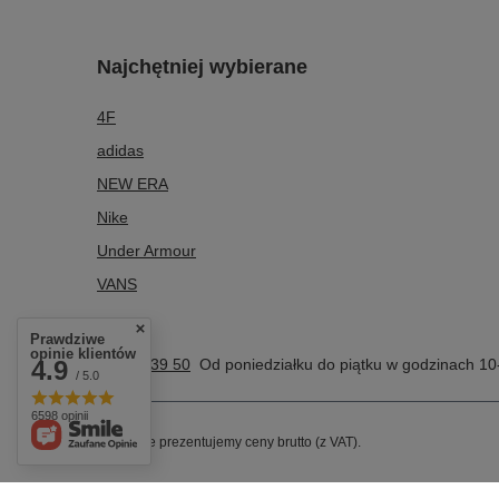
Najchętniej wybierane
4F
adidas
NEW ERA
Nike
Under Armour
VANS
Prawdziwe
opinie klientów
4.9
504 39 39 50
Od poniedziałku do piątku w godzinach 10
/ 5.0
6598 opinii
W sklepie prezentujemy ceny brutto (z VAT).