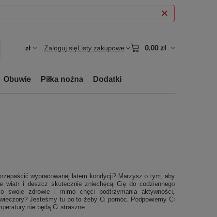
0,00 zł
zł
Zaloguj się
Listy zakupowe
Obuwie
Piłka nożna
Dodatki
aprzepaścić wypracowanej latem kondycji? Marzysz o tym, aby
że wiatr i deszcz skutecznie zniechęcą Cię do codziennego
o swoje zdrowie i mimo chęci podtrzymania aktywności,
e wieczory? Jesteśmy tu po to żeby Ci pomóc. Podpowiemy Ci
mperatury nie będą Ci straszne.