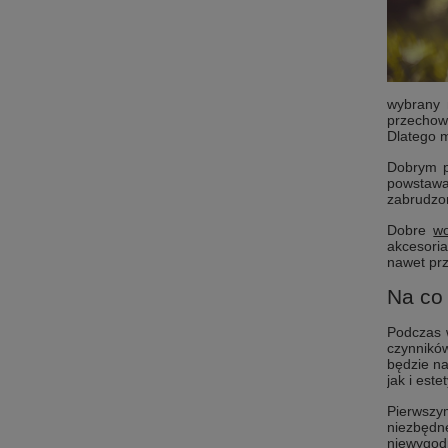
wybrany 
przechow
Dlatego m
Dobrym p
powstawan
zabrudzon
Dobre
wo
akcesoria
nawet pr
Na co 
Podczas w
czynników
będzie na
jak i estet
Pierwszy
niezbędne
niewygodn