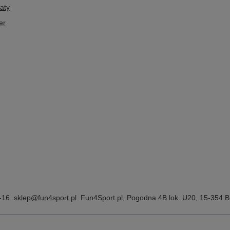
aty
er
-16
sklep@fun4sport.pl
Fun4Sport.pl
,
Pogodna 4B lok. U20
,
15-354
Bi