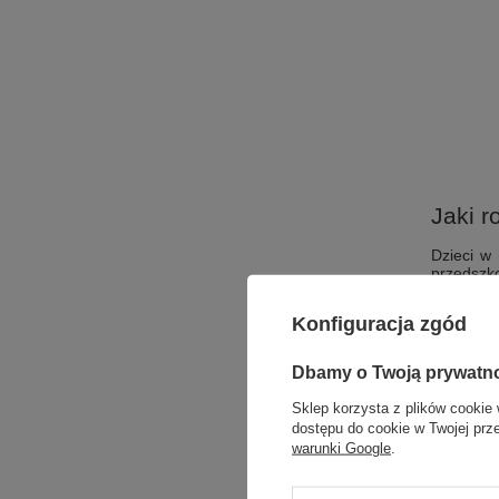
Jaki r
Dzieci w 
przedszko
Dla młod
Konfiguracja zgód
mniejszy,
zmianę or
Dbamy o Twoją prywatn
Starsze 
mieć miej
Sklep korzysta z plików cookie 
regulowan
dostępu do cookie w Twojej prz
Jakie 
warunki Google
.
Wybór ko