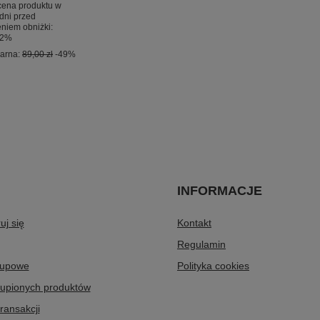
cena produktu w
 dni przed
niem obniżki:
12%
larna:
89,00 zł
-49%
INFORMACJE
uj się
Kontakt
Regulamin
kupowe
Polityka cookies
kupionych produktów
transakcji