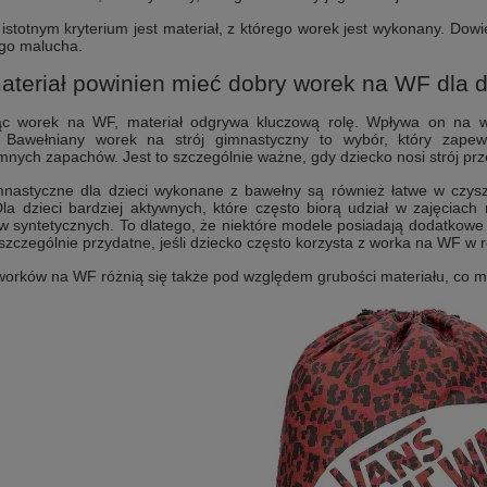
istotnym kryterium jest materiał, z którego worek jest wykonany. Dow
ego malucha.
ateriał powinien mieć dobry worek na WF dla 
ąc worek na WF, materiał odgrywa kluczową rolę. Wpływa on na w
. Bawełniany worek na strój gimnastyczny to wybór, który zapew
mnych zapachów. Jest to szczególnie ważne, gdy dziecko nosi strój prz
mnastyczne dla dzieci wykonane z bawełny są również łatwe w czysz
 Dla dzieci bardziej aktywnych, które często biorą udział w zajęci
w syntetycznych. To dlatego, że niektóre modele posiadają dodatkowe 
szczególnie przydatne, jeśli dziecko często korzysta z worka na WF 
orków na WF różnią się także pod względem grubości materiału, co m