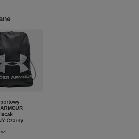
ane
sportowy
 ARMOUR
lecak
Y Czarny
szt.