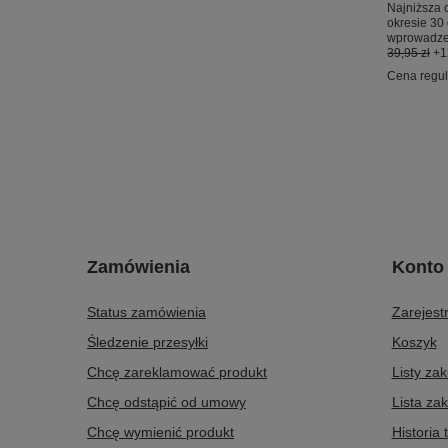
Najniższa 
okresie 30
wprowadze
39,95 zł
+
Cena regu
Zamówienia
Konto
Status zamówienia
Zarejestr
Śledzenie przesyłki
Koszyk
Chcę zareklamować produkt
Listy za
Chcę odstąpić od umowy
Lista za
Chcę wymienić produkt
Historia 