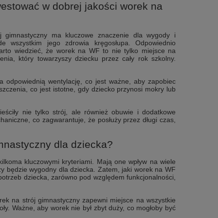
estować w dobrej jakości worek na
j gimnastyczny ma kluczowe znaczenie dla wygody i
de wszystkim jego zdrowia kręgosłupa. Odpowiednio
arto wiedzieć, że worek na WF to nie tylko miejsce na
ia, który towarzyszy dziecku przez cały rok szkolny.
 odpowiednią wentylację, co jest ważne, aby zapobiec
zczenia, co jest istotne, gdy dziecko przynosi mokry lub
ciły nie tylko strój, ale również obuwie i dodatkowe
haniczne, co zagwarantuje, że posłuży przez długi czas,
mnastyczny dla dziecka?
kilkoma kluczowymi kryteriami. Mają one wpływ na wiele
czy będzie wygodny dla dziecka. Zatem, jaki worek na WF
potrzeb dziecka, zarówno pod względem funkcjonalności,
rek na strój gimnastyczny zapewni miejsce na wszystkie
ły. Ważne, aby worek nie był zbyt duży, co mogłoby być