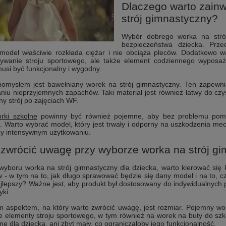
Dlaczego warto zainw
strój gimnastyczny?
Wybór dobrego worka na stró
bezpieczeństwa dziecka. Prze
model właściwie rozkłada ciężar i nie obciąża pleców. Dodatkowo w
ywanie stroju sportowego, ale także element codziennego wyposażen
usi być funkcjonalny i wygodny.
omysłem jest bawełniany worek na strój gimnastyczny. Ten zapewnia
iu nieprzyjemnych zapachów. Taki materiał jest również łatwy do czys
y strój po zajęciach WF.
rki szkolne
powinny być również pojemne, aby bez problemu pomieś
. Warto wybrać model, który jest trwały i odporny na uszkodzenia mec
zy intensywnym użytkowaniu.
zwrócić uwagę przy wyborze worka na strój gi
yboru worka na strój gimnastyczny dla dziecka, warto kierować się 
 - w tym na to, jak długo sprawować będzie się dany model i na to, 
jlepszy? Ważne jest, aby produkt był dostosowany do indywidualnych 
yki.
m aspektem, na który warto zwrócić uwagę, jest rozmiar. Pojemny wo
 elementy stroju sportowego, w tym również na worek na buty do szko
e dla dziecka, ani zbyt mały, co ograniczałoby jego funkcjonalność.