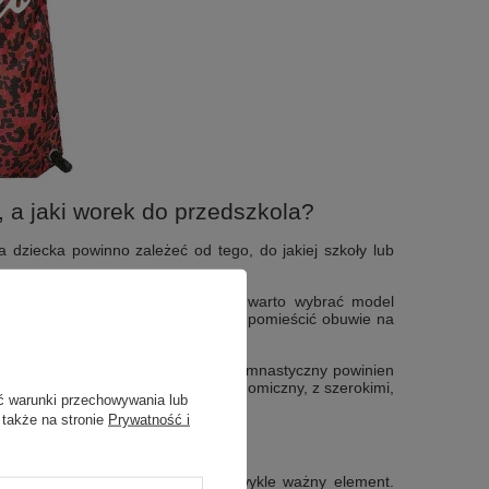
 a jaki worek do przedszkola?
a dziecka powinno zależeć od tego, do jakiej szkoły lub
ażny w codziennym funkcjonowaniu, warto wybrać model
zkola powinien być na tyle duży, aby pomieścić obuwie na
 nosić.
 modelu. Pojemny worek na strój gimnastyczny powinien
kcesoria. Ważne jest, aby był ergonomiczny, z szerokimi,
ć warunki przechowywania lub
 także na stronie
Prywatność i
a dziecka?
ędny, ale dla dzieci jest to niezwykle ważny element.