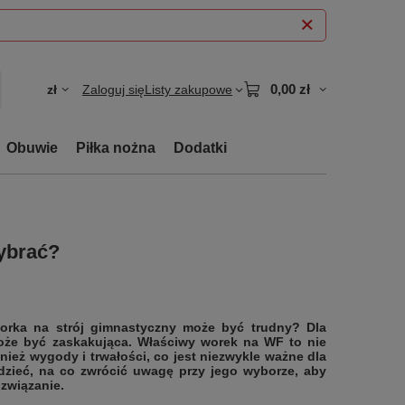
0,00 zł
zł
Zaloguj się
Listy zakupowe
Obuwie
Piłka nożna
Dodatki
wybrać?
rka na strój gimnastyczny może być trudny? Dla
oże być zaskakująca. Właściwy worek na WF to nie
wnież wygody i trwałości, co jest niezwykle ważne dla
dzieć, na co zwrócić uwagę przy jego wyborze, aby
związanie.