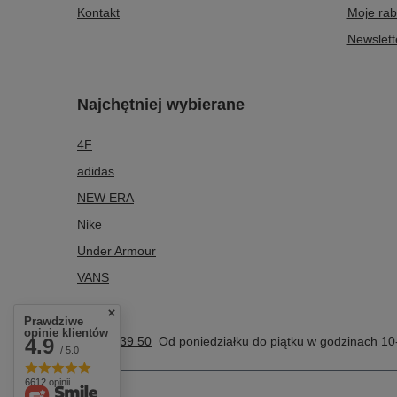
Kontakt
Moje rab
Newslett
Najchętniej wybierane
4F
adidas
NEW ERA
Nike
Under Armour
VANS
Prawdziwe
opinie klientów
4.9
504 39 39 50
Od poniedziałku do piątku w godzinach 10
/ 5.0
6612 opinii