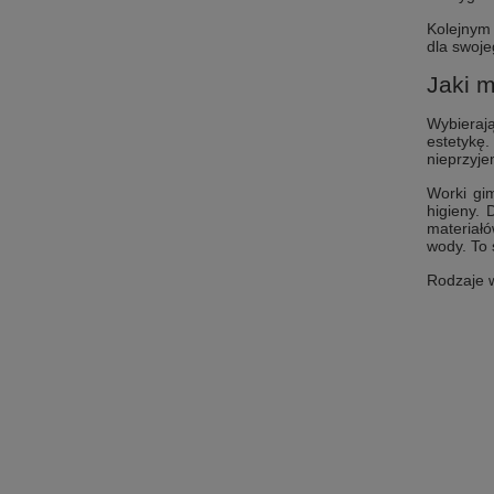
Kolejnym 
dla swoj
Jaki m
Wybieraj
estetykę
nieprzyje
Worki gi
higieny.
materiałó
wody. To 
Rodzaje w