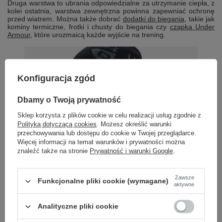
Druga warstwa to ubrania odpowiedzialne za utrzymanie ciepła, z
kolei ostatnia, warstwa zewnętrzna powinna zapewniać ochronę
przed wiatrem. Można także dobrać
dodatki do biegania
, takie jak
kominy termiczne, frotki i chusty do biegania czy
czapka Under
Armour
, które urozmaicą każde wyjście na trening.
Konfiguracja zgód
Dbamy o Twoją prywatność
Sklep korzysta z plików cookie w celu realizacji usług zgodnie z
Polityką dotyczącą cookies
. Możesz określić warunki
przechowywania lub dostępu do cookie w Twojej przeglądarce.
Więcej informacji na temat warunków i prywatności można
znaleźć także na stronie
Prywatność i warunki Google
.
Zawsze
Funkcjonalne pliki cookie (wymagane)
aktywne
Analityczne pliki cookie