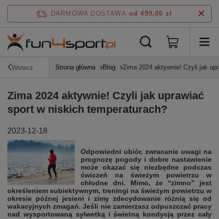
DARMOWA DOSTAWA
od 499,00 zł
Strona główna
Blog
Zima 2024 aktywnie! Czyli jak up
Wstecz
Zima 2024 aktywnie! Czyli jak uprawiać
sport w niskich temperaturach?
2023-12-18
Odpowiedni ubiór, zwracanie uwagi na
prognozę pogody i dobre nastawienie
może okazać się niezbędne podczas
ćwiczeń na świeżym powietrzu w
chłodne dni. Mimo, że “zimno” jest
określeniem subiektywnym, treningi na świeżym powietrzu w
okresie późnej jesieni i zimy zdecydowanie różnią się od
wakacyjnych zmagań. Jeśli nie zamierzasz odpuszczać pracy
nad wysportowaną sylwetką i świetną kondycją przez cały