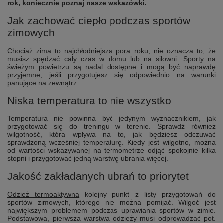
rok, koniecznie poznaj nasze wskazówki.
Jak zachować ciepło podczas sportów
zimowych
Chociaż zima to najchłodniejsza pora roku, nie oznacza to, że
musisz spędzać cały czas w domu lub na siłowni. Sporty na
świeżym powietrzu są nadal dostępne i mogą być naprawdę
przyjemne, jeśli przygotujesz się odpowiednio na warunki
panujące na zewnątrz.
Niska temperatura to nie wszystko
Temperatura nie powinna być jedynym wyznacznikiem, jak
przygotować się do treningu w terenie. Sprawdź również
wilgotność, która wpływa na to, jak będziesz odczuwać
sprawdzoną wcześniej temperaturę. Kiedy jest wilgotno, można
od wartości wskazywanej na termometrze odjąć spokojnie kilka
stopni i przygotować jedną warstwę ubrania więcej.
Jakość zakładanych ubrań to priorytet
Odzież termoaktywna
kolejny punkt z listy przygotowań do
sportów zimowych, którego nie można pomijać. Wilgoć jest
największym problemem podczas uprawiania sportów w zimie.
Podstawowa, pierwsza warstwa odzieży musi odprowadzać pot.