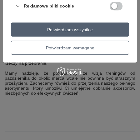
Reklamowe pliki cookie
Akcesoria, których potrzebujesz podczas
zimowych treningów
Potwierdzam wszystkie
Wybierając się na zakupy po odzież termiczną pamiętaj, że “co za
dużo, to niezdrowo”. Mimo, że temperatura może wydawać się
horrendalnie niska, załóż tyle warstw ubioru, aby wychodząc z
Potwierdzam wymagane
domu czuć delikatnie chłód. Po rozgrzewce spokojnie możesz
zdjąć kolejną warstwę, aby się ochłodzić. Przydatna może okazać
się
torba Nike
czy
plecak Under Armour
, do którego spakujesz
rzeczy na przebranie.
Mamy nadzieję, że pokazaliśmy, że wizja treningów od
października do okolic marca wcale nie powinna być strasznym
przeżyciem. Zachęcamy również do przejrzenia naszego pełnego
asortymentu, który umożliwi Ci umiejętne dobranie akcesoriów
niezbędnych do efektywnych ćwiczeń.