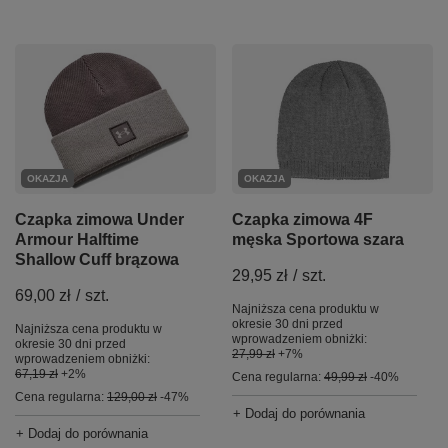
OKAZJA
OKAZJA
Czapka zimowa Under
Czapka zimowa 4F
Armour Halftime
męska Sportowa szara
Shallow Cuff brązowa
29,95 zł
/
szt.
69,00 zł
/
szt.
Najniższa cena produktu w
okresie 30 dni przed
Najniższa cena produktu w
wprowadzeniem obniżki:
okresie 30 dni przed
27,99 zł
+7%
wprowadzeniem obniżki:
67,19 zł
+2%
Cena regularna:
49,99 zł
-40%
Cena regularna:
129,00 zł
-47%
+ Dodaj do porównania
+ Dodaj do porównania