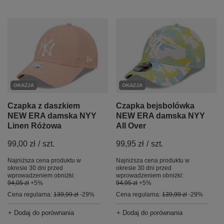
OKAZJA
OKAZJA
Czapka z daszkiem
Czapka bejsbolówka
NEW ERA damska NYY
NEW ERA damska NYY
Linen Różowa
All Over
99,00 zł
/
szt.
99,95 zł
/
szt.
Najniższa cena produktu w
Najniższa cena produktu w
okresie 30 dni przed
okresie 30 dni przed
wprowadzeniem obniżki:
wprowadzeniem obniżki:
94,05 zł
+5%
94,95 zł
+5%
Cena regularna:
139,99 zł
-29%
Cena regularna:
139,99 zł
-29%
+ Dodaj do porównania
+ Dodaj do porównania