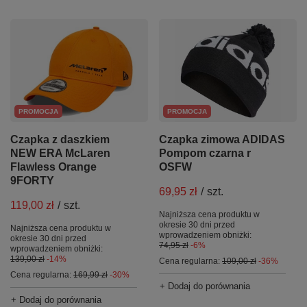
PROMOCJA
PROMOCJA
Czapka z daszkiem
Czapka zimowa ADIDAS
NEW ERA McLaren
Pompom czarna r
Flawless Orange
OSFW
9FORTY
69,95 zł
/
szt.
119,00 zł
/
szt.
Najniższa cena produktu w
okresie 30 dni przed
Najniższa cena produktu w
wprowadzeniem obniżki:
okresie 30 dni przed
74,95 zł
-6%
wprowadzeniem obniżki:
139,00 zł
-14%
Cena regularna:
109,00 zł
-36%
Cena regularna:
169,99 zł
-30%
+ Dodaj do porównania
+ Dodaj do porównania