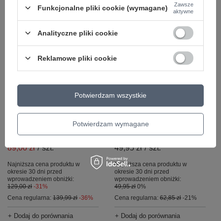
Zawsze
Funkcjonalne pliki cookie (wymagane)
aktywne
Analityczne pliki cookie
Reklamowe pliki cookie
PROMOCJA
OKAZJA
Potwierdzam wszystkie
Czapka z daszkiem
Czapka z daszkiem
NIKE Dri-FIT Club
ADIDAS Daily Cap
Potwierdzam wymagane
czarna r S/M
OSFY Youth
89,00 zł
/
szt.
49,95 zł
/
szt.
Najniższa cena produktu w
Najniższa cena produktu w
okresie 30 dni przed
okresie 30 dni przed
wprowadzeniem obniżki:
wprowadzeniem obniżki:
129,00 zł
-31%
49,95 zł
0%
Cena regularna:
139,99 zł
-36%
Cena regularna:
62,85 zł
-21%
+ Dodaj do porównania
+ Dodaj do porównania