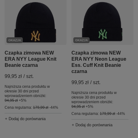
OKAZJA
OKAZJA
Czapka zimowa NEW
Czapka zimowa NEW
ERA NYY League Knit
ERA NYY Neon League
Beanie czarna
Ess. Cuff Knit Beanie
czarna
99,95 zł
/
szt.
99,95 zł
/
szt.
Najniższa cena produktu w
okresie 30 dni przed
Najniższa cena produktu w
wprowadzeniem obniżki:
okresie 30 dni przed
94,95 zł
+5%
wprowadzeniem obniżki:
94,95 zł
+5%
Cena regularna:
179,99 zł
-44%
Cena regularna:
179,99 zł
-44%
+ Dodaj do porównania
+ Dodaj do porównania