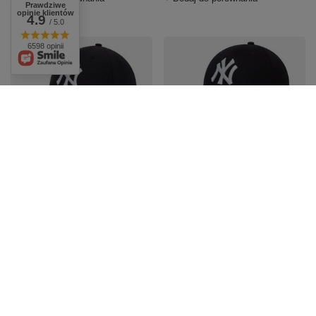
Prawdziwe
opinie klientów
4.9
/ 5.0
6598 opinii
OKAZJA
OKAZJA
Czapka męska NEW
Czapka z daszkiem
ERA z daszkiem NY
NEW ERA NY New York
DIAMOND ERA
39TH r M/L
109,00 zł
/
szt.
99,00 zł
/
szt.
Najniższa cena produktu w
Najniższa cena produktu w
okresie 30 dni przed
okresie 30 dni przed
wprowadzeniem obniżki:
wprowadzeniem obniżki:
103,55 zł
+5%
94,05 zł
+5%
Cena regularna:
139,99 zł
-22%
Cena regularna:
129,99 zł
-24%
+ Dodaj do porównania
+ Dodaj do porównania