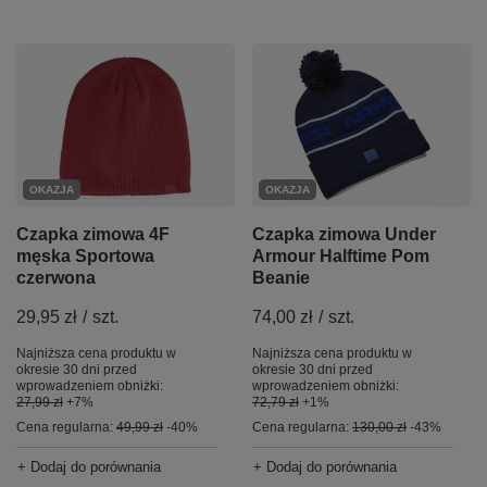
OKAZJA
OKAZJA
Czapka zimowa 4F
Czapka zimowa Under
męska Sportowa
Armour Halftime Pom
czerwona
Beanie
29,95 zł
/
szt.
74,00 zł
/
szt.
Najniższa cena produktu w
Najniższa cena produktu w
okresie 30 dni przed
okresie 30 dni przed
wprowadzeniem obniżki:
wprowadzeniem obniżki:
27,99 zł
+7%
72,79 zł
+1%
Cena regularna:
49,99 zł
-40%
Cena regularna:
130,00 zł
-43%
+ Dodaj do porównania
+ Dodaj do porównania