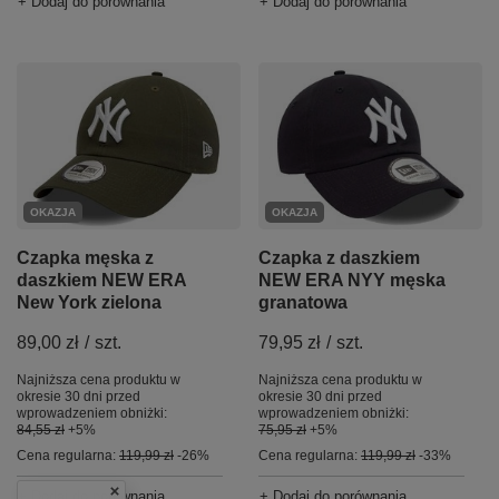
+ Dodaj do porównania
+ Dodaj do porównania
OKAZJA
OKAZJA
Czapka męska z
Czapka z daszkiem
daszkiem NEW ERA
NEW ERA NYY męska
New York zielona
granatowa
89,00 zł
/
szt.
79,95 zł
/
szt.
Najniższa cena produktu w
Najniższa cena produktu w
okresie 30 dni przed
okresie 30 dni przed
wprowadzeniem obniżki:
wprowadzeniem obniżki:
84,55 zł
+5%
75,95 zł
+5%
Cena regularna:
119,99 zł
-26%
Cena regularna:
119,99 zł
-33%
+ Dodaj do porównania
+ Dodaj do porównania