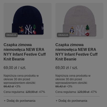
OKAZJA
OKAZJA
Czapka zimowa
Czapka zimowa
niemowlęca NEW ERA
niemowlęca NEW ERA
NYY Infant Festive Cuff
NYY Infant Festive Cuff
Knit Beanie
Knit Beanie
69,00 zł
/
szt.
69,00 zł
/
szt.
Najniższa cena produktu w
Najniższa cena produktu w
okresie 30 dni przed
okresie 30 dni przed
wprowadzeniem obniżki:
wprowadzeniem obniżki:
66,42 zł
+3%
66,42 zł
+3%
Cena regularna:
129,99 zł
-47%
Cena regularna:
129,99 zł
-47%
+ Dodaj do porównania
+ Dodaj do porównania