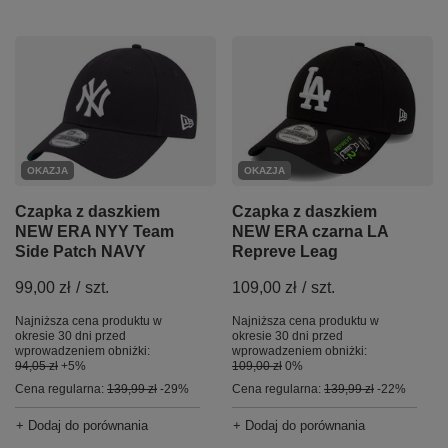
OKAZJA
OKAZJA
Czapka z daszkiem
Czapka z daszkiem
NEW ERA czarna LA
NEW ERA NYY Team
Repreve Leag
Side Patch NAVY
109,00 zł
/
szt.
99,00 zł
/
szt.
Najniższa cena produktu w
Najniższa cena produktu w
okresie 30 dni przed
okresie 30 dni przed
wprowadzeniem obniżki:
wprowadzeniem obniżki:
109,00 zł
0%
94,05 zł
+5%
Cena regularna:
139,99 zł
-22%
Cena regularna:
139,99 zł
-29%
+ Dodaj do porównania
+ Dodaj do porównania