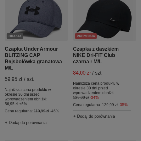
OKAZJA
PROMOCJA
Czapka Under Armour
Czapka z daszkiem
BLITZING CAP
NIKE Dri-FIT Club
Bejsbolówka granatowa
czarna r M/L
M/L
84,00 zł
/
szt.
59,95 zł
/
szt.
Najniższa cena produktu w
okresie 30 dni przed
Najniższa cena produktu w
wprowadzeniem obniżki:
okresie 30 dni przed
129,00 zł
-34%
wprowadzeniem obniżki:
56,95 zł
+5%
Cena regularna:
129,99 zł
-35%
Cena regularna:
110,99 zł
-46%
+ Dodaj do porównania
+ Dodaj do porównania