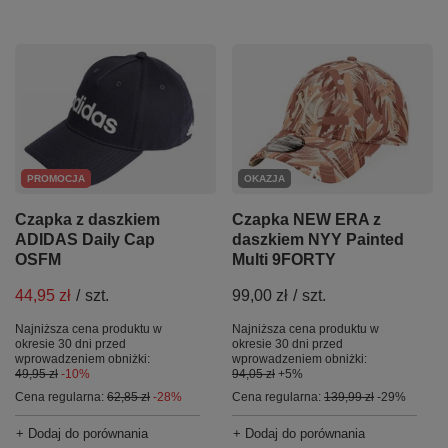
PROMOCJA
OKAZJA
Czapka z daszkiem
Czapka NEW ERA z
ADIDAS Daily Cap
daszkiem NYY Painted
OSFM
Multi 9FORTY
44,95 zł
/
szt.
99,00 zł
/
szt.
Najniższa cena produktu w
Najniższa cena produktu w
okresie 30 dni przed
okresie 30 dni przed
wprowadzeniem obniżki:
wprowadzeniem obniżki:
49,95 zł
-10%
94,05 zł
+5%
Cena regularna:
62,85 zł
-28%
Cena regularna:
139,99 zł
-29%
+ Dodaj do porównania
+ Dodaj do porównania