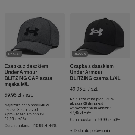
OKAZJA
OKAZJA
Czapka z daszkiem
Czapka z daszkiem
Under Armour
Under Armour
BLITZING CAP szara
BLITZING czarna L/XL
męska M/L
49,95 zł
/
szt.
59,95 zł
/
szt.
Najniższa cena produktu w
okresie 30 dni przed
Najniższa cena produktu w
wprowadzeniem obniżki:
okresie 30 dni przed
47,45 zł
+5%
wprowadzeniem obniżki:
56,95 zł
+5%
Cena regularna:
99,99 zł
-50%
Cena regularna:
110,99 zł
-46%
+ Dodaj do porównania