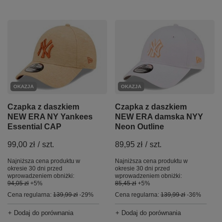
OKAZJA
OKAZJA
Czapka z daszkiem
Czapka z daszkiem
NEW ERA NY Yankees
NEW ERA damska NYY
Essential CAP
Neon Outline
99,00 zł
/
szt.
89,95 zł
/
szt.
Najniższa cena produktu w
Najniższa cena produktu w
okresie 30 dni przed
okresie 30 dni przed
wprowadzeniem obniżki:
wprowadzeniem obniżki:
94,05 zł
+5%
85,45 zł
+5%
Cena regularna:
139,99 zł
-29%
Cena regularna:
139,99 zł
-36%
+ Dodaj do porównania
+ Dodaj do porównania