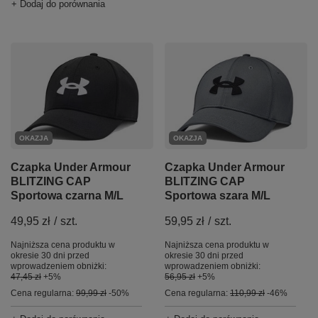
+ Dodaj do porównania
OKAZJA
OKAZJA
Czapka Under Armour
Czapka Under Armour
BLITZING CAP
BLITZING CAP
Sportowa czarna M/L
Sportowa szara M/L
49,95 zł
/
szt.
59,95 zł
/
szt.
Najniższa cena produktu w
Najniższa cena produktu w
okresie 30 dni przed
okresie 30 dni przed
wprowadzeniem obniżki:
wprowadzeniem obniżki:
47,45 zł
+5%
56,95 zł
+5%
Cena regularna:
99,99 zł
-50%
Cena regularna:
110,99 zł
-46%