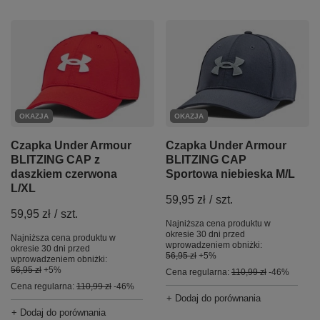
OKAZJA
OKAZJA
Czapka Under Armour
Czapka Under Armour
BLITZING CAP z
BLITZING CAP
daszkiem czerwona
Sportowa niebieska M/L
L/XL
59,95 zł
/
szt.
59,95 zł
/
szt.
Najniższa cena produktu w
okresie 30 dni przed
Najniższa cena produktu w
wprowadzeniem obniżki:
okresie 30 dni przed
56,95 zł
+5%
wprowadzeniem obniżki:
56,95 zł
+5%
Cena regularna:
110,99 zł
-46%
Cena regularna:
110,99 zł
-46%
+ Dodaj do porównania
+ Dodaj do porównania