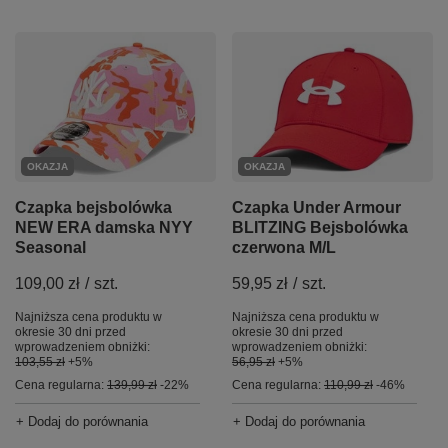
OKAZJA
OKAZJA
Czapka bejsbolówka
Czapka Under Armour
NEW ERA damska NYY
BLITZING Bejsbolówka
Seasonal
czerwona M/L
109,00 zł
/
szt.
59,95 zł
/
szt.
Najniższa cena produktu w
Najniższa cena produktu w
okresie 30 dni przed
okresie 30 dni przed
wprowadzeniem obniżki:
wprowadzeniem obniżki:
103,55 zł
+5%
56,95 zł
+5%
Cena regularna:
139,99 zł
-22%
Cena regularna:
110,99 zł
-46%
+ Dodaj do porównania
+ Dodaj do porównania