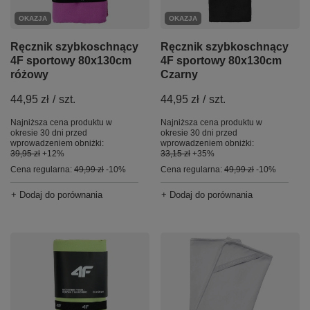
OKAZJA
OKAZJA
Ręcznik szybkoschnący
Ręcznik szybkoschnący
4F sportowy 80x130cm
4F sportowy 80x130cm
Czarny
różowy
44,95 zł
/
szt.
44,95 zł
/
szt.
Najniższa cena produktu w
Najniższa cena produktu w
okresie 30 dni przed
okresie 30 dni przed
wprowadzeniem obniżki:
wprowadzeniem obniżki:
33,15 zł
+35%
39,95 zł
+12%
Cena regularna:
49,99 zł
-10%
Cena regularna:
49,99 zł
-10%
+ Dodaj do porównania
+ Dodaj do porównania