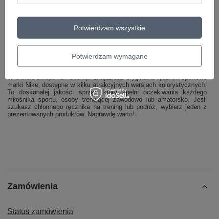
codziennym, zwłaszcza podczas dłuższych podróży. Jeśli szukasz
ręcznika zajmującego niewiele miejsca, lekkiego i wygodnego w
użyciu, przygotowaliśmy dla Ciebie różnokolorowe egzemplarze
wykonane z miękkiego materiału PVA, który bez problemu wchłonie
Potwierdzam wszystkie
znaczną ilość wilgoci. By zapewnić optymalną skuteczność działania,
ręczniki Swim Hydro Towel od Nike muszą być lekko wilgotne, dlatego
zawsze należy przechowywać je w oryginalnym opakowaniu. Po
każdorazowym użyciu, w celu zapobieżenia gromadzeniu się na
Potwierdzam wymagane
powierzchni ręcznika bakterii, należy spłukać go wodą.
W ofercie sklepu fun4sport.pl znajdziesz oryginalne ręczniki sportowe
marki Nike, dostępne w kilku atrakcyjnych wersjach kolorystycznych.
To doskonałej jakości sprzęt, który spełni oczekiwania każdego
miłośnika sportu, osoby trenującej zawodowo lub amatorsko. Jeśli
szukasz chłonnego ręcznika na trening lub podróż, wybierz jeden z
prezentowanych produktów. Naprawdę warto!
Zamówienia
Status zamówienia