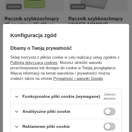
OKAZJA
OKAZJA
Ręcznik szybkoschnący
Ręcznik szybkoschnący
UNDER ARMOUR
4F sportowy 65x90cm
Performance Towel 40 x
zielony
Konfiguracja zgód
70cm szary
29,95 zł
/
szt.
39,95 zł
/
szt.
Dbamy o Twoją prywatność
Najniższa cena produktu w
okresie 30 dni przed
Najniższa cena produktu w
Sklep korzysta z plików cookie w celu realizacji usług zgodnie z
wprowadzeniem obniżki:
okresie 30 dni przed
Polityką dotyczącą cookies
. Możesz określić warunki
29,95 zł
0%
wprowadzeniem obniżki:
przechowywania lub dostępu do cookie w Twojej przeglądarce.
37,95 zł
+5%
Cena regularna:
49,99 zł
-40%
Więcej informacji na temat warunków i prywatności można
Cena regularna:
79,95 zł
-50%
znaleźć także na stronie
Prywatność i warunki Google
.
+ Dodaj do porównania
+ Dodaj do porównania
Zawsze
Funkcjonalne pliki cookie (wymagane)
aktywne
Jaki ręcznik sportowy wybrać na trening,
Analityczne pliki cookie
siłownię i podróż?
Lekkie, a przy tym niezwykle chłonne ręczniki sportowe sprawdzą się
Reklamowe pliki cookie
nie tylko w zastosowaniach treningowych, ale i użytkowaniu