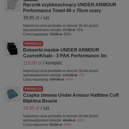
Ręcznik szybkoschnący UNDER ARMOUR
Performance Towel 40 x 70cm szary
39,95 zł
/
szt.
Najniższa cena produktu w okresie 30 dni przed
wprowadzeniem obniżki:
37,95 zł
+5%
Cena regularna:
79,95 zł
-50%
PROMOCJA
Bokserki męskie UNDER ARMOUR
Czarne/Khaki - 3 PAK Performance 3in
119,00 zł
/
komplet
Najniższa cena produktu w okresie 30 dni przed
wprowadzeniem obniżki:
129,00 zł
-7%
Cena regularna:
199,99 zł
-40%
PROMOCJA
Czapka zimowa Under Armour Halftime Cuff
Błękitna Beanie
39,95 zł
/
szt.
Najniższa cena produktu w okresie 30 dni przed
wprowadzeniem obniżki:
49,00 zł
-18%
Cena regularna:
99,99 zł
-60%