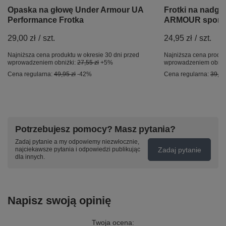
Opaska na głowę Under Armour UA
Frotki na nadga
Performance Frotka
ARMOUR sportowe
29,00 zł
/
szt.
24,95 zł
/
szt.
Najniższa cena produktu w okresie 30 dni przed
Najniższa cena produk
wprowadzeniem obniżki:
27,55 zł
+5%
wprowadzeniem obniż
Cena regularna:
49,95 zł
-42%
Cena regularna:
39,95
Potrzebujesz pomocy? Masz pytania?
Zadaj pytanie a my odpowiemy niezwłocznie,
Zadaj pytanie
najciekawsze pytania i odpowiedzi publikując
dla innych.
Napisz swoją opinię
Twoja ocena: