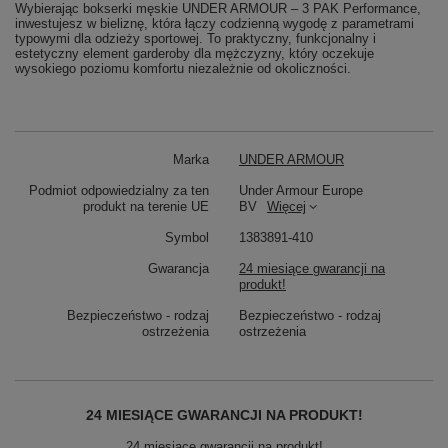
Wybierając bokserki męskie UNDER ARMOUR – 3 PAK Performance,
inwestujesz w bieliznę, która łączy codzienną wygodę z parametrami
typowymi dla odzieży sportowej. To praktyczny, funkcjonalny i
estetyczny element garderoby dla mężczyzny, który oczekuje
wysokiego poziomu komfortu niezależnie od okoliczności.
Marka
UNDER ARMOUR
Podmiot odpowiedzialny za ten
Under Armour Europe
produkt na terenie UE
BV
Więcej
Symbol
1383891-410
Gwarancja
24 miesiące gwarancji na
produkt!
Bezpieczeństwo - rodzaj
Bezpieczeństwo - rodzaj
ostrzeżenia
ostrzeżenia
24 MIESIĄCE GWARANCJI NA PRODUKT!
24 miesiące gwarancji na produkt!