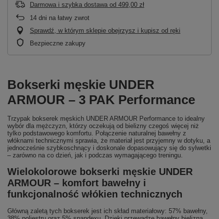
Darmowa i szybka dostawa
od
499,00 zł
14
dni na łatwy zwrot
Sprawdź, w którym sklepie obejrzysz i kupisz od ręki
Bezpieczne zakupy
Bokserki męskie UNDER
ARMOUR – 3 PAK Performance
Trzypak bokserek męskich UNDER ARMOUR Performance to idealny
wybór dla mężczyzn, którzy oczekują od bielizny czegoś więcej niż
tylko podstawowego komfortu. Połączenie naturalnej bawełny z
włóknami technicznymi sprawia, że materiał jest przyjemny w dotyku, a
jednocześnie szybkoschnący i doskonale dopasowujący się do sylwetki
– zarówno na co dzień, jak i podczas wymagającego treningu.
Wielokolorowe bokserki męskie UNDER
ARMOUR – komfort bawełny i
funkcjonalność włókien technicznych
Główną zaletą tych bokserek jest ich skład materiałowy: 57% bawełny,
38% poliestru oraz 5% spandexu. Dzięki przewadze bawełny bielizna