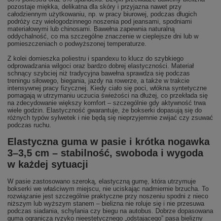
pozostaje miękka, delikatna dla skóry i przyjazna nawet przy
całodziennym użytkowaniu, np. w pracy biurowej, podczas długich
podróży czy wielogodzinnego noszenia pod jeansami, spodniami
materiałowymi lub chinosami. Bawełna zapewnia naturalną
oddychalność, co ma szczególne znaczenie w cieplejsze dni lub w
pomieszczeniach o podwyższonej temperaturze.
Z kolei domieszka poliestru i spandexu to klucz do szybkiego
odprowadzania wilgoci oraz bardzo dobrej elastyczności. Materiał
schnący szybciej niż tradycyjna bawełna sprawdza się podczas
treningu siłowego, biegania, jazdy na rowerze, a także w trakcie
intensywnej pracy fizycznej. Kiedy ciało się poci, włókna syntetyczne
pomagają w utrzymaniu uczucia świeżości na dłużej, co przekłada się
na zdecydowanie większy komfort – szczególnie gdy aktywność trwa
wiele godzin. Elastyczność gwarantuje, że bokserki dopasują się do
różnych typów sylwetek i nie będą się nieprzyjemnie zwijać czy zsuwać
podczas ruchu.
Elastyczna guma w pasie i krótka nogawka
3–3,5 cm – stabilność, swoboda i wygoda
w każdej sytuacji
W pasie zastosowano szeroką, elastyczną gumę, która utrzymuje
bokserki we właściwym miejscu, nie uciskając nadmiernie brzucha. To
rozwiązanie jest szczególnie praktyczne przy noszeniu spodni z nieco
niższym lub wyższym stanem – bielizna nie roluje się i nie przesuwa
podczas siadania, schylania czy biegu na autobus. Dobrze dopasowana
guma ogranicza ryzyko nieestetycznego „odstającego” pasa bielizny