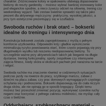
charakter. Zróżnicowane kolory w opakowaniu ułatwiają dopasowanie
bielizny do reszty garderoby – możesz wybrać bardziej stonowany kolor
pod eleganckie spodnie, a nieco żywszy odcień na siłownię, trening czy
weekendowy wyjazd. Taki zestaw świetnie sprawdzi się także jako
prezent dla aktywnego mężczyzny: praktyczny, wysokiej jakości, a
przy tym estetycznie prezentujący się w szufladzie.
Swoboda ruchów i brak otarć – bokserki
idealne do treningu i intensywnego dnia
Konstrukcja bokserek została zaprojektowana z myślą o pełnym
komforcie użytkownika. Odpowiedni krój i gładkie wykończenie
minimalizują ryzyko powstawania otarć, które często pojawiają się przy
długotrwałym wysiłku lub noszeniu niedopasowanej bielizny. To
szczególnie ważne przy aktywnościach takich jak bieganie na długie
dystanse, trening funkcjonalny, sporty zespołowe czy intensywne
zajęcia fitness, kiedy skóra w okolicach pachwin jest narażona na tarcie
i wilgoć.
Swoboda ruchów ma znaczenie również w codziennych sytuacjach:
podczas jazdy na rowerze do pracy, szybkiego marszu, zabaw z
dziećmi na placu zabaw, czy prac domowych wymagających częstego
schylania się i podnoszenia. Bokserki dopasowują się do ciała niczym
druga skóra, ale nie opinają go w sposób krępujący. Dzięki temu
możesz bez przeszkód zmieniać pozycję, wykonywać szerokie ruchy
nogami oraz korzystać z pełnego zakresu mobilności, nie myśląc cały
czas o bieliźnie.
Oddychający, szybkoschnący materiał –