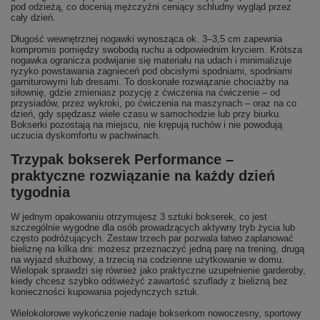
pod odzieżą, co docenią mężczyźni ceniący schludny wygląd przez
cały dzień.
Długość wewnętrznej nogawki wynosząca ok. 3–3,5 cm zapewnia
kompromis pomiędzy swobodą ruchu a odpowiednim kryciem. Krótsza
nogawka ogranicza podwijanie się materiału na udach i minimalizuje
ryzyko powstawania zagnieceń pod obcisłymi spodniami, spodniami
garniturowymi lub dresami. To doskonałe rozwiązanie chociażby na
siłownię, gdzie zmieniasz pozycję z ćwiczenia na ćwiczenie – od
przysiadów, przez wykroki, po ćwiczenia na maszynach – oraz na co
dzień, gdy spędzasz wiele czasu w samochodzie lub przy biurku.
Bokserki pozostają na miejscu, nie krępują ruchów i nie powodują
uczucia dyskomfortu w pachwinach.
Trzypak bokserek Performance –
praktyczne rozwiązanie na każdy dzień
tygodnia
W jednym opakowaniu otrzymujesz 3 sztuki bokserek, co jest
szczególnie wygodne dla osób prowadzących aktywny tryb życia lub
często podróżujących. Zestaw trzech par pozwala łatwo zaplanować
bieliznę na kilka dni: możesz przeznaczyć jedną parę na trening, drugą
na wyjazd służbowy, a trzecią na codzienne użytkowanie w domu.
Wielopak sprawdzi się również jako praktyczne uzupełnienie garderoby,
kiedy chcesz szybko odświeżyć zawartość szuflady z bielizną bez
konieczności kupowania pojedynczych sztuk.
Wielokolorowe wykończenie nadaje bokserkom nowoczesny, sportowy