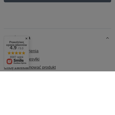
Zamówienia
Prawdziwe
opinie klientów
4.9
/ 5.0
Status zamówienia
6587 opinii
Śledzenie przesyłki
Chcę zareklamować produkt
Chcę odstąpić od umowy
Chcę wymienić produkt
Kontakt
Konto