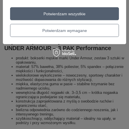
W czasie aktywności fizycznej – na siłowni, podczas grania w piłkę,
tenisa czy jazdy na rolkach – docenisz ich dopasowanie, szybkie
Potwierdzam wszystkie
schnięcie i brak otarć. W weekend natomiast, kiedy wybierasz się na
spacer, zakupy czy krótką wycieczkę za miasto, bokserki pozostaną
niemal niewyczuwalne, zapewniając pełną wygodę także pod szortami
czy dresami. To uniwersalna bielizna, która może towarzyszyć Ci
Potwierdzam wymagane
każdego dnia, niezależnie od planów.
Najważniejsze cechy bokserek męskich
UNDER ARMOUR – 3 PAK Performance
produkt: bokserki męskie marki Under Armour, zestaw 3 sztuki w
opakowaniu,
materiał: 57% bawełna, 38% poliester, 5% spandex – połączenie
miękkości i funkcjonalności,
wielokolorowe wykończenie – nowoczesny, sportowy charakter i
możliwość dopasowania do różnych stylizacji,
miękka, elastyczna guma w pasie – stabilne trzymanie bez
nadmiernego ucisku,
wewnętrzna długość nogawki ok. 3–3,5 cm – krótka nogawka
ograniczająca podwijanie się materiału,
konstrukcja zaprojektowana z myślą o swobodzie ruchów i
ograniczeniu otarć,
bielizna odpowiednia zarówno do codziennego noszenia, jak i
intensywnego treningu,
szybkoschnący, oddychający materiał – idealny na upały, w
podróży i przy wzmożonym wysiłku.