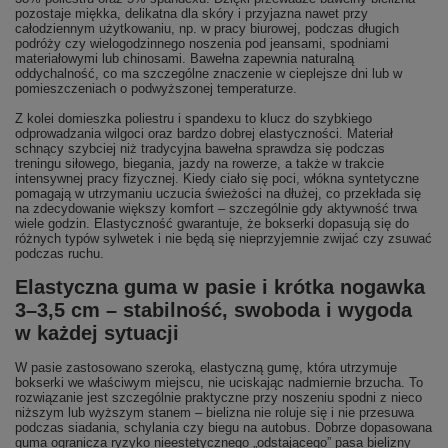
pozostaje miękka, delikatna dla skóry i przyjazna nawet przy
całodziennym użytkowaniu, np. w pracy biurowej, podczas długich
podróży czy wielogodzinnego noszenia pod jeansami, spodniami
materiałowymi lub chinosami. Bawełna zapewnia naturalną
oddychalność, co ma szczególne znaczenie w cieplejsze dni lub w
pomieszczeniach o podwyższonej temperaturze.
Z kolei domieszka poliestru i spandexu to klucz do szybkiego
odprowadzania wilgoci oraz bardzo dobrej elastyczności. Materiał
schnący szybciej niż tradycyjna bawełna sprawdza się podczas
treningu siłowego, biegania, jazdy na rowerze, a także w trakcie
intensywnej pracy fizycznej. Kiedy ciało się poci, włókna syntetyczne
pomagają w utrzymaniu uczucia świeżości na dłużej, co przekłada się
na zdecydowanie większy komfort – szczególnie gdy aktywność trwa
wiele godzin. Elastyczność gwarantuje, że bokserki dopasują się do
różnych typów sylwetek i nie będą się nieprzyjemnie zwijać czy zsuwać
podczas ruchu.
Elastyczna guma w pasie i krótka nogawka
3–3,5 cm – stabilność, swoboda i wygoda
w każdej sytuacji
W pasie zastosowano szeroką, elastyczną gumę, która utrzymuje
bokserki we właściwym miejscu, nie uciskając nadmiernie brzucha. To
rozwiązanie jest szczególnie praktyczne przy noszeniu spodni z nieco
niższym lub wyższym stanem – bielizna nie roluje się i nie przesuwa
podczas siadania, schylania czy biegu na autobus. Dobrze dopasowana
guma ogranicza ryzyko nieestetycznego „odstającego” pasa bielizny