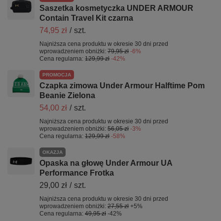
Saszetka kosmetyczka UNDER ARMOUR
Contain Travel Kit czarna
74,95 zł
/
szt.
Najniższa cena produktu w okresie 30 dni przed
wprowadzeniem obniżki:
79,95 zł
-6%
Cena regularna:
129,99 zł
-42%
PROMOCJA
Czapka zimowa Under Armour Halftime Pom
Beanie Zielona
54,00 zł
/
szt.
Najniższa cena produktu w okresie 30 dni przed
wprowadzeniem obniżki:
56,05 zł
-3%
Cena regularna:
129,99 zł
-58%
OKAZJA
Opaska na głowę Under Armour UA
Performance Frotka
29,00 zł
/
szt.
Najniższa cena produktu w okresie 30 dni przed
wprowadzeniem obniżki:
27,55 zł
+5%
Cena regularna:
49,95 zł
-42%