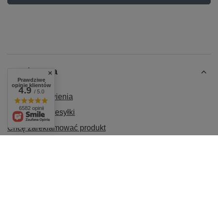
Zamówienia
Prawdziwe
opinie klientów
4.9
/ 5.0
Status zamówienia
6582 opinii
Śledzenie przesyłki
Chcę zareklamować produkt
Chcę odstąpić od umowy
Chcę wymienić produkt
Kontakt
Konto