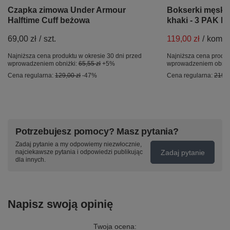
Czapka zimowa Under Armour
Bokserki męs
Halftime Cuff beżowa
khaki - 3 PAK P
69,00 zł
/
szt.
119,00 zł
/
kompl
Najniższa cena produktu w okresie 30 dni przed
Najniższa cena produk
wprowadzeniem obniżki:
65,55 zł
+5%
wprowadzeniem obniż
Cena regularna:
129,00 zł
-47%
Cena regularna:
219,9
Potrzebujesz pomocy? Masz pytania?
Zadaj pytanie a my odpowiemy niezwłocznie,
Zadaj pytanie
najciekawsze pytania i odpowiedzi publikując
dla innych.
Napisz swoją opinię
Twoja ocena: