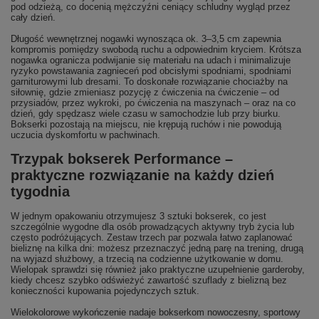
pod odzieżą, co docenią mężczyźni ceniący schludny wygląd przez
cały dzień.
Długość wewnętrznej nogawki wynosząca ok. 3–3,5 cm zapewnia
kompromis pomiędzy swobodą ruchu a odpowiednim kryciem. Krótsza
nogawka ogranicza podwijanie się materiału na udach i minimalizuje
ryzyko powstawania zagnieceń pod obcisłymi spodniami, spodniami
garniturowymi lub dresami. To doskonałe rozwiązanie chociażby na
siłownię, gdzie zmieniasz pozycję z ćwiczenia na ćwiczenie – od
przysiadów, przez wykroki, po ćwiczenia na maszynach – oraz na co
dzień, gdy spędzasz wiele czasu w samochodzie lub przy biurku.
Bokserki pozostają na miejscu, nie krępują ruchów i nie powodują
uczucia dyskomfortu w pachwinach.
Trzypak bokserek Performance –
praktyczne rozwiązanie na każdy dzień
tygodnia
W jednym opakowaniu otrzymujesz 3 sztuki bokserek, co jest
szczególnie wygodne dla osób prowadzących aktywny tryb życia lub
często podróżujących. Zestaw trzech par pozwala łatwo zaplanować
bieliznę na kilka dni: możesz przeznaczyć jedną parę na trening, drugą
na wyjazd służbowy, a trzecią na codzienne użytkowanie w domu.
Wielopak sprawdzi się również jako praktyczne uzupełnienie garderoby,
kiedy chcesz szybko odświeżyć zawartość szuflady z bielizną bez
konieczności kupowania pojedynczych sztuk.
Wielokolorowe wykończenie nadaje bokserkom nowoczesny, sportowy