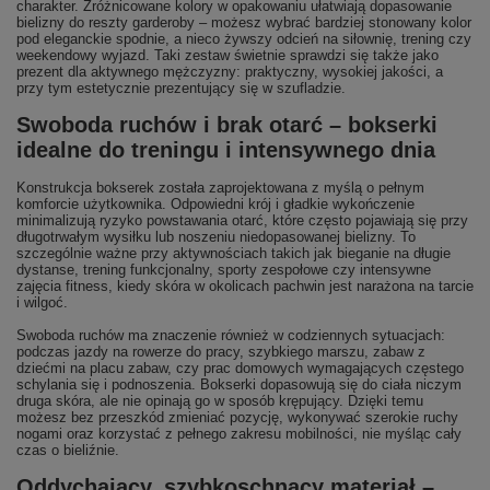
charakter. Zróżnicowane kolory w opakowaniu ułatwiają dopasowanie
bielizny do reszty garderoby – możesz wybrać bardziej stonowany kolor
pod eleganckie spodnie, a nieco żywszy odcień na siłownię, trening czy
weekendowy wyjazd. Taki zestaw świetnie sprawdzi się także jako
prezent dla aktywnego mężczyzny: praktyczny, wysokiej jakości, a
przy tym estetycznie prezentujący się w szufladzie.
Swoboda ruchów i brak otarć – bokserki
idealne do treningu i intensywnego dnia
Konstrukcja bokserek została zaprojektowana z myślą o pełnym
komforcie użytkownika. Odpowiedni krój i gładkie wykończenie
minimalizują ryzyko powstawania otarć, które często pojawiają się przy
długotrwałym wysiłku lub noszeniu niedopasowanej bielizny. To
szczególnie ważne przy aktywnościach takich jak bieganie na długie
dystanse, trening funkcjonalny, sporty zespołowe czy intensywne
zajęcia fitness, kiedy skóra w okolicach pachwin jest narażona na tarcie
i wilgoć.
Swoboda ruchów ma znaczenie również w codziennych sytuacjach:
podczas jazdy na rowerze do pracy, szybkiego marszu, zabaw z
dziećmi na placu zabaw, czy prac domowych wymagających częstego
schylania się i podnoszenia. Bokserki dopasowują się do ciała niczym
druga skóra, ale nie opinają go w sposób krępujący. Dzięki temu
możesz bez przeszkód zmieniać pozycję, wykonywać szerokie ruchy
nogami oraz korzystać z pełnego zakresu mobilności, nie myśląc cały
czas o bieliźnie.
Oddychający, szybkoschnący materiał –