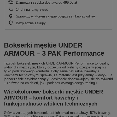
Darmowa i szybka dostawa
od
499,00 zł
14
dni na łatwy zwrot
Sprawdź, w którym sklepie obejrzysz i kupisz od ręki
Bezpieczne zakupy
Bokserki męskie UNDER
ARMOUR – 3 PAK Performance
Trzypak bokserek męskich UNDER ARMOUR Performance to idealny
wybór dla mężczyzn, którzy oczekują od bielizny czegoś więcej niż
tylko podstawowego komfortu. Połączenie naturalnej bawełny z
włóknami technicznymi sprawia, że materiał jest przyjemny w dotyku, a
jednocześnie szybkoschnący i doskonale dopasowujący się do sylwetki
– zarówno na co dzień, jak i podczas wymagającego treningu.
Wielokolorowe bokserki męskie UNDER
ARMOUR – komfort bawełny i
funkcjonalność włókien technicznych
Główną zaletą tych bokserek jest ich skład materiałowy: 57% bawełny,
38% poliestru oraz 5% spandexu. Dzięki przewadze bawełny bielizna