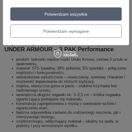
W czasie aktywności fizycznej – na siłowni, podczas grania w piłkę,
tenisa czy jazdy na rolkach – docenisz ich dopasowanie, szybkie
Potwierdzam wszystkie
schnięcie i brak otarć. W weekend natomiast, kiedy wybierasz się na
spacer, zakupy czy krótką wycieczkę za miasto, bokserki pozostaną
niemal niewyczuwalne, zapewniając pełną wygodę także pod szortami
czy dresami. To uniwersalna bielizna, która może towarzyszyć Ci
Potwierdzam wymagane
każdego dnia, niezależnie od planów.
Najważniejsze cechy bokserek męskich
UNDER ARMOUR – 3 PAK Performance
produkt: bokserki męskie marki Under Armour, zestaw 3 sztuki w
opakowaniu,
materiał: 57% bawełna, 38% poliester, 5% spandex – połączenie
miękkości i funkcjonalności,
wielokolorowe wykończenie – nowoczesny, sportowy charakter i
możliwość dopasowania do różnych stylizacji,
miękka, elastyczna guma w pasie – stabilne trzymanie bez
nadmiernego ucisku,
wewnętrzna długość nogawki ok. 3–3,5 cm – krótka nogawka
ograniczająca podwijanie się materiału,
konstrukcja zaprojektowana z myślą o swobodzie ruchów i
ograniczeniu otarć,
bielizna odpowiednia zarówno do codziennego noszenia, jak i
intensywnego treningu,
szybkoschnący, oddychający materiał – idealny na upały, w
podróży i przy wzmożonym wysiłku.