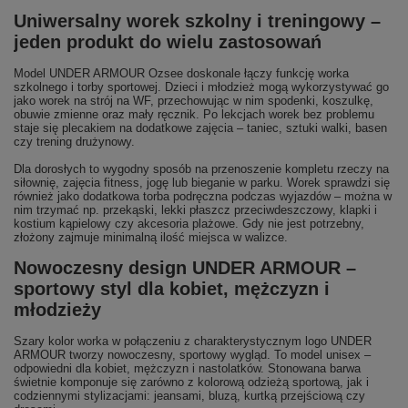
Uniwersalny worek szkolny i treningowy –
jeden produkt do wielu zastosowań
Model UNDER ARMOUR Ozsee doskonale łączy funkcję worka
szkolnego i torby sportowej. Dzieci i młodzież mogą wykorzystywać go
jako worek na strój na WF, przechowując w nim spodenki, koszulkę,
obuwie zmienne oraz mały ręcznik. Po lekcjach worek bez problemu
staje się plecakiem na dodatkowe zajęcia – taniec, sztuki walki, basen
czy trening drużynowy.
Dla dorosłych to wygodny sposób na przenoszenie kompletu rzeczy na
siłownię, zajęcia fitness, jogę lub bieganie w parku. Worek sprawdzi się
również jako dodatkowa torba podręczna podczas wyjazdów – można w
nim trzymać np. przekąski, lekki płaszcz przeciwdeszczowy, klapki i
kostium kąpielowy czy akcesoria plażowe. Gdy nie jest potrzebny,
złożony zajmuje minimalną ilość miejsca w walizce.
Nowoczesny design UNDER ARMOUR –
sportowy styl dla kobiet, mężczyzn i
młodzieży
Szary kolor worka w połączeniu z charakterystycznym logo UNDER
ARMOUR tworzy nowoczesny, sportowy wygląd. To model unisex –
odpowiedni dla kobiet, mężczyzn i nastolatków. Stonowana barwa
świetnie komponuje się zarówno z kolorową odzieżą sportową, jak i
codziennymi stylizacjami: jeansami, bluzą, kurtką przejściową czy