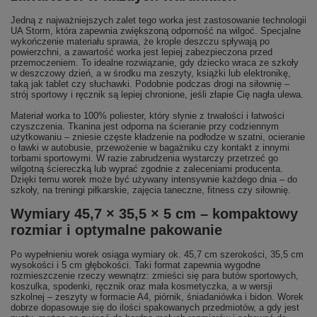
Jedną z najważniejszych zalet tego worka jest zastosowanie technologii
UA Storm, która zapewnia zwiększoną odporność na wilgoć. Specjalne
wykończenie materiału sprawia, że krople deszczu spływają po
powierzchni, a zawartość worka jest lepiej zabezpieczona przed
przemoczeniem. To idealne rozwiązanie, gdy dziecko wraca ze szkoły
w deszczowy dzień, a w środku ma zeszyty, książki lub elektronikę,
taką jak tablet czy słuchawki. Podobnie podczas drogi na siłownię –
strój sportowy i ręcznik są lepiej chronione, jeśli złapie Cię nagła ulewa.
Materiał worka to 100% poliester, który słynie z trwałości i łatwości
czyszczenia. Tkanina jest odporna na ścieranie przy codziennym
użytkowaniu – zniesie częste kładzenie na podłodze w szatni, ocieranie
o ławki w autobusie, przewożenie w bagażniku czy kontakt z innymi
torbami sportowymi. W razie zabrudzenia wystarczy przetrzeć go
wilgotną ściereczką lub wyprać zgodnie z zaleceniami producenta.
Dzięki temu worek może być używany intensywnie każdego dnia – do
szkoły, na treningi piłkarskie, zajęcia taneczne, fitness czy siłownię.
Wymiary 45,7 × 35,5 × 5 cm – kompaktowy
rozmiar i optymalne pakowanie
Po wypełnieniu worek osiąga wymiary ok. 45,7 cm szerokości, 35,5 cm
wysokości i 5 cm głębokości. Taki format zapewnia wygodne
rozmieszczenie rzeczy wewnątrz: zmieści się para butów sportowych,
koszulka, spodenki, ręcznik oraz mała kosmetyczka, a w wersji
szkolnej – zeszyty w formacie A4, piórnik, śniadaniówka i bidon. Worek
dobrze dopasowuje się do ilości spakowanych przedmiotów, a gdy jest