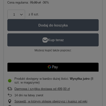
Cena regularna:
70,00 zł
-36%
z
8
szt.
Dodaj do koszyka
Możesz kupić także poprzez:
Produkt dostępny w bardzo dużej ilości
Wysyłka
jutro
(8
szt. w magazynie)
Darmowa i szybka dostawa
od
499,00 zł
14
dni na łatwy zwrot
Sprawdź, w którym sklepie obejrzysz i kupisz od ręki