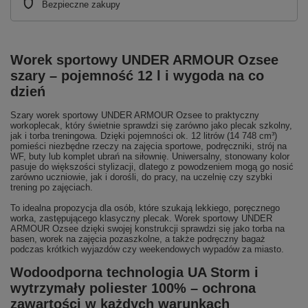
Bezpieczne zakupy
Worek sportowy UNDER ARMOUR Ozsee
szary – pojemność 12 l i wygoda na co
dzień
Szary worek sportowy UNDER ARMOUR Ozsee to praktyczny
workoplecak, który świetnie sprawdzi się zarówno jako plecak szkolny,
jak i torba treningowa. Dzięki pojemności ok. 12 litrów (14 748 cm³)
pomieści niezbędne rzeczy na zajęcia sportowe, podręczniki, strój na
WF, buty lub komplet ubrań na siłownię. Uniwersalny, stonowany kolor
pasuje do większości stylizacji, dlatego z powodzeniem mogą go nosić
zarówno uczniowie, jak i dorośli, do pracy, na uczelnię czy szybki
trening po zajęciach.
To idealna propozycja dla osób, które szukają lekkiego, poręcznego
worka, zastępującego klasyczny plecak. Worek sportowy UNDER
ARMOUR Ozsee dzięki swojej konstrukcji sprawdzi się jako torba na
basen, worek na zajęcia pozaszkolne, a także podręczny bagaż
podczas krótkich wyjazdów czy weekendowych wypadów za miasto.
Wodoodporna technologia UA Storm i
wytrzymały poliester 100% – ochrona
zawartości w każdych warunkach