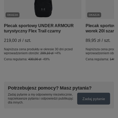
OKAZJA
OKAZJA
Plecak sportowy UNDER ARMOUR
Plecak sport
turystyczny Flex Trail czarny
worek 20l szary
219,00 zł
/
szt.
89,95 zł
/
szt.
Najniższa cena produktu w okresie 30 dni przed
Najniższa cena produk
wprowadzeniem obniżki:
209,10 zł
+4%
wprowadzeniem obniż
Cena regularna:
430,00 zł
-49%
Cena regularna:
149,9
Potrzebujesz pomocy? Masz pytania?
Zadaj pytanie a my odpowiemy niezwłocznie,
Zadaj pytanie
najciekawsze pytania i odpowiedzi publikując
dla innych.