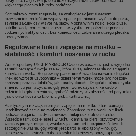
pusty, można go zwinąć do bardzo małych rozmiarów i schować do
większego plecaka lub torby podróżnej.
Kompaktowy rozmiar sprawia, że workoplecak jest świetnym
rozwiązaniem na krótkie wypady: spacer po mieście, wyjście do parku,
szybkie zakupy czy wizytę na plaży. Można w nim nosić lekką bluzę,
butelkę wody, portfel oraz klucze – wszystko, co potrzebne podczas
codziennych aktywności, bez konieczności zabierania dużego plecaka
turystycznego.
Regulowane linki i zapięcie na mostku –
stabilność i komfort noszenia w ruchu
Worek sportowy UNDER ARMOUR Ozsee wyposażony jest w wygodne
sznurki pełniące funkcję szelek, które służą jednocześnie do ściągania i
zamykania worka. Regulowany pasek umożliwia dopasowanie długości
linek do wzrostu użytkownika – dzięki temu worek może być noszony
zarówno przez nastolatków, jak i osoby dorosłe. Długość można szybko
zmienić, co jest przydatne, gdy jeden worek używa kilka osób w
rodzinie lub gdy zmienia się grubość odzieży w zależności od pory roku
(np. cienka koszulka latem, a gruba kurtka zimą).
Praktycznym rozwiązaniem jest zapięcie na mostku, które pomaga
ustabilizować szelki na ramionach. Zapobiega to zsuwaniu się linek
podczas biegania, jazdy na rowerze, hulajnodze lub deskorolce.
Wszędzie tam, gdzie jesteś w ruchu, klamra na piersi przytrzymuje
worek w jednym miejscu, zwiększając komfort i bezpieczeństwo. To
szczególnie ważne, gdy worek jest bardziej obciążony – np. gdy
niesiesz w nim książki, buty piłkarskie lub cięższy sprzęt sportowy.