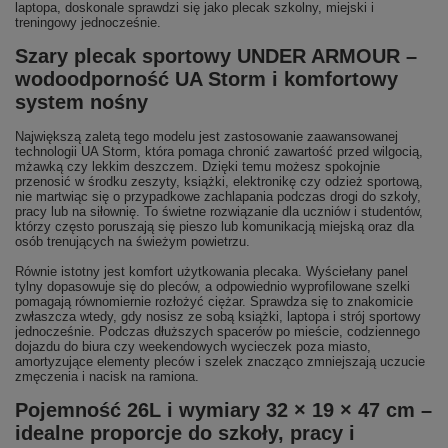
laptopa, doskonale sprawdzi się jako plecak szkolny, miejski i
treningowy jednocześnie.
Szary plecak sportowy UNDER ARMOUR –
wodoodporność UA Storm i komfortowy
system nośny
Największą zaletą tego modelu jest zastosowanie zaawansowanej
technologii UA Storm, która pomaga chronić zawartość przed wilgocią,
mżawką czy lekkim deszczem. Dzięki temu możesz spokojnie
przenosić w środku zeszyty, książki, elektronikę czy odzież sportową,
nie martwiąc się o przypadkowe zachlapania podczas drogi do szkoły,
pracy lub na siłownię. To świetne rozwiązanie dla uczniów i studentów,
którzy często poruszają się pieszo lub komunikacją miejską oraz dla
osób trenujących na świeżym powietrzu.
Równie istotny jest komfort użytkowania plecaka. Wyściełany panel
tylny dopasowuje się do pleców, a odpowiednio wyprofilowane szelki
pomagają równomiernie rozłożyć ciężar. Sprawdza się to znakomicie
zwłaszcza wtedy, gdy nosisz ze sobą książki, laptopa i strój sportowy
jednocześnie. Podczas dłuższych spacerów po mieście, codziennego
dojazdu do biura czy weekendowych wycieczek poza miasto,
amortyzujące elementy pleców i szelek znacząco zmniejszają uczucie
zmęczenia i nacisk na ramiona.
Pojemność 26L i wymiary 32 × 19 × 47 cm –
idealne proporcje do szkoły, pracy i