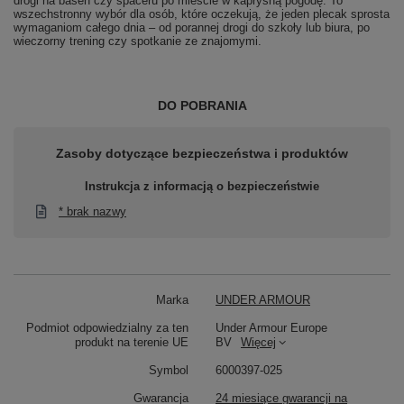
drogi na basen czy spaceru po mieście w kapryśną pogodę. To
wszechstronny wybór dla osób, które oczekują, że jeden plecak sprosta
wymaganiom całego dnia – od porannej drogi do szkoły lub biura, po
wieczorny trening czy spotkanie ze znajomymi.
DO POBRANIA
Zasoby dotyczące bezpieczeństwa i produktów
Instrukcja z informacją o bezpieczeństwie
* brak nazwy
Marka
UNDER ARMOUR
Podmiot odpowiedzialny za ten
Under Armour Europe
produkt na terenie UE
BV
Więcej
Symbol
6000397-025
Gwarancja
24 miesiące gwarancji na