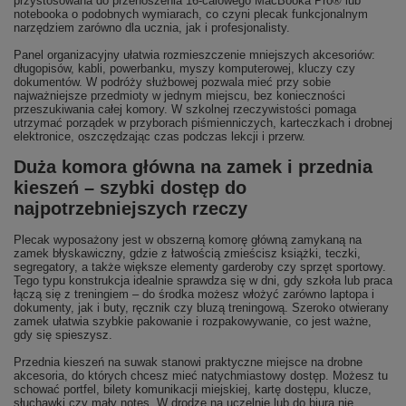
przystosowana do przenoszenia 16-calowego MacBooka Pro® lub
notebooka o podobnych wymiarach, co czyni plecak funkcjonalnym
narzędziem zarówno dla ucznia, jak i profesjonalisty.
Panel organizacyjny ułatwia rozmieszczenie mniejszych akcesoriów:
długopisów, kabli, powerbanku, myszy komputerowej, kluczy czy
dokumentów. W podróży służbowej pozwala mieć przy sobie
najważniejsze przedmioty w jednym miejscu, bez konieczności
przeszukiwania całej komory. W szkolnej rzeczywistości pomaga
utrzymać porządek w przyborach piśmienniczych, karteczkach i drobnej
elektronice, oszczędzając czas podczas lekcji i przerw.
Duża komora główna na zamek i przednia
kieszeń – szybki dostęp do
najpotrzebniejszych rzeczy
Plecak wyposażony jest w obszerną komorę główną zamykaną na
zamek błyskawiczny, gdzie z łatwością zmieścisz książki, teczki,
segregatory, a także większe elementy garderoby czy sprzęt sportowy.
Tego typu konstrukcja idealnie sprawdza się w dni, gdy szkoła lub praca
łączą się z treningiem – do środka możesz włożyć zarówno laptopa i
dokumenty, jak i buty, ręcznik czy bluzą treningową. Szeroko otwierany
zamek ułatwia szybkie pakowanie i rozpakowywanie, co jest ważne,
gdy się spieszysz.
Przednia kieszeń na suwak stanowi praktyczne miejsce na drobne
akcesoria, do których chcesz mieć natychmiastowy dostęp. Możesz tu
schować portfel, bilety komunikacji miejskiej, kartę dostępu, klucze,
słuchawki czy mały notes. W drodze na uczelnię lub do biura nie