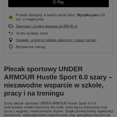
Produkt dostępny w bardzo dużej ilości
Wysyłka
jutro
(14
szt. w magazynie)
Darmowa i szybka dostawa
od
499,00 zł
14
dni na łatwy zwrot
Sprawdź, w którym sklepie obejrzysz i kupisz od ręki
Bezpieczne zakupy
Plecak sportowy UNDER
ARMOUR Hustle Sport 6.0 szary –
niezawodne wsparcie w szkole,
pracy i na treningu
Szary plecak sportowy UNDER ARMOUR Hustle Sport 6.0 to
funkcjonalny model stworzony dla osób, które łączą intensywny tryb
życia z wygodą i nowoczesnym stylem. Dzięki przemyślanej organizacji
przestrzeni, wodoodpornemu wykończeniu oraz specjalnej kieszeni na