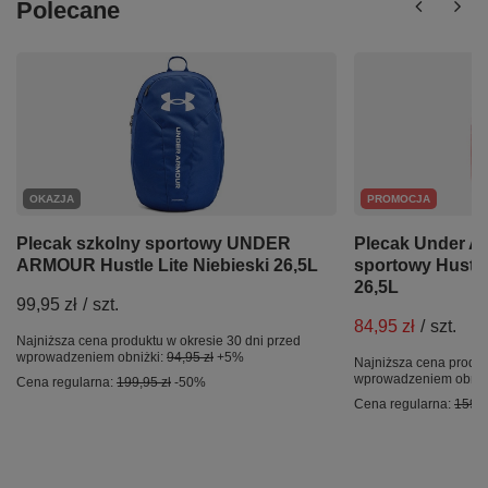
Polecane
OKAZJA
PROMOCJA
Plecak szkolny sportowy UNDER
Plecak Under A
ARMOUR Hustle Lite Niebieski 26,5L
sportowy Hustl
26,5L
99,95 zł
/
szt.
84,95 zł
/
szt.
Najniższa cena produktu w okresie 30 dni przed
wprowadzeniem obniżki:
94,95 zł
+5%
Najniższa cena produk
wprowadzeniem obniż
Cena regularna:
199,95 zł
-50%
Cena regularna:
159,9