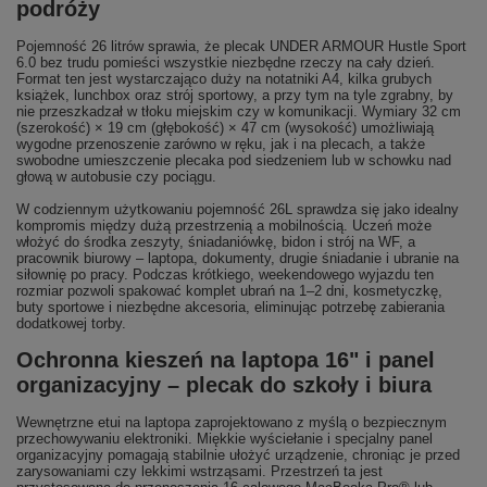
podróży
Pojemność 26 litrów sprawia, że plecak UNDER ARMOUR Hustle Sport
6.0 bez trudu pomieści wszystkie niezbędne rzeczy na cały dzień.
Format ten jest wystarczająco duży na notatniki A4, kilka grubych
książek, lunchbox oraz strój sportowy, a przy tym na tyle zgrabny, by
nie przeszkadzał w tłoku miejskim czy w komunikacji. Wymiary 32 cm
(szerokość) × 19 cm (głębokość) × 47 cm (wysokość) umożliwiają
wygodne przenoszenie zarówno w ręku, jak i na plecach, a także
swobodne umieszczenie plecaka pod siedzeniem lub w schowku nad
głową w autobusie czy pociągu.
W codziennym użytkowaniu pojemność 26L sprawdza się jako idealny
kompromis między dużą przestrzenią a mobilnością. Uczeń może
włożyć do środka zeszyty, śniadaniówkę, bidon i strój na WF, a
pracownik biurowy – laptopa, dokumenty, drugie śniadanie i ubranie na
siłownię po pracy. Podczas krótkiego, weekendowego wyjazdu ten
rozmiar pozwoli spakować komplet ubrań na 1–2 dni, kosmetyczkę,
buty sportowe i niezbędne akcesoria, eliminując potrzebę zabierania
dodatkowej torby.
Ochronna kieszeń na laptopa 16" i panel
organizacyjny – plecak do szkoły i biura
Wewnętrzne etui na laptopa zaprojektowano z myślą o bezpiecznym
przechowywaniu elektroniki. Miękkie wyściełanie i specjalny panel
organizacyjny pomagają stabilnie ułożyć urządzenie, chroniąc je przed
zarysowaniami czy lekkimi wstrząsami. Przestrzeń ta jest