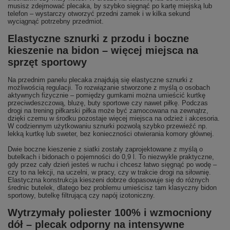
musisz zdejmować plecaka, by szybko sięgnąć po kartę miejską lub
telefon – wystarczy otworzyć przedni zamek i w kilka sekund
wyciągnąć potrzebny przedmiot.
Elastyczne sznurki z przodu i boczne
kieszenie na bidon – więcej miejsca na
sprzęt sportowy
Na przednim panelu plecaka znajdują się elastyczne sznurki z
możliwością regulacji. To rozwiązanie stworzone z myślą o osobach
aktywnych fizycznie – pomiędzy gumkami można umieścić kurtkę
przeciwdeszczową, bluzę, buty sportowe czy nawet piłkę. Podczas
drogi na trening piłkarski piłka może być zamocowana na zewnątrz,
dzięki czemu w środku pozostaje więcej miejsca na odzież i akcesoria.
W codziennym użytkowaniu sznurki pozwolą szybko przewieźć np.
lekką kurtkę lub sweter, bez konieczności otwierania komory głównej.
Dwie boczne kieszenie z siatki zostały zaprojektowane z myślą o
butelkach i bidonach o pojemności do 0,9 l. To niezwykle praktyczne,
gdy przez cały dzień jesteś w ruchu i chcesz łatwo sięgnąć po wodę –
czy to na lekcji, na uczelni, w pracy, czy w trakcie drogi na siłownię.
Elastyczna konstrukcja kieszeni dobrze dopasowuje się do różnych
średnic butelek, dlatego bez problemu umieścisz tam klasyczny bidon
sportowy, butelkę filtrującą czy napój izotoniczny.
Wytrzymały poliester 100% i wzmocniony
dół – plecak odporny na intensywne