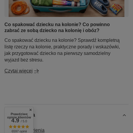
Co spakować dziecku na kolonie? Co powinno
zabrać ze sobą dziecko na kolonię i obóz?
Co spakować dziecku na kolonie? Sprawdź kompletną
listę rzeczy na kolonie, praktyczne porady i wskazówki,
jak przygotować dziecko na pierwszy samodzielny
wyjazd bez stresu.
Czytaj więcej
Zamówienia
Prawdziwe
opinie klientów
4.9
/ 5.0
Status zamówienia
6597 opinii