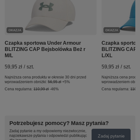
OKAZJA
OKAZJA
Czapka sportowa Under Armour
Czapka sportow
BLITZING CAP Bejsbolówka Beż r
BLITZING CAP B
M/L
L/XL
59,95 zł
/
szt.
59,95 zł
/
szt.
Najniższa cena produktu w okresie 30 dni przed
Najniższa cena produk
wprowadzeniem obniżki:
56,95 zł
+5%
wprowadzeniem obniż
Cena regularna:
110,99 zł
-46%
Cena regularna:
110,9
Potrzebujesz pomocy? Masz pytania?
Zadaj pytanie a my odpowiemy niezwłocznie,
Zadaj pytanie
najciekawsze pytania i odpowiedzi publikując