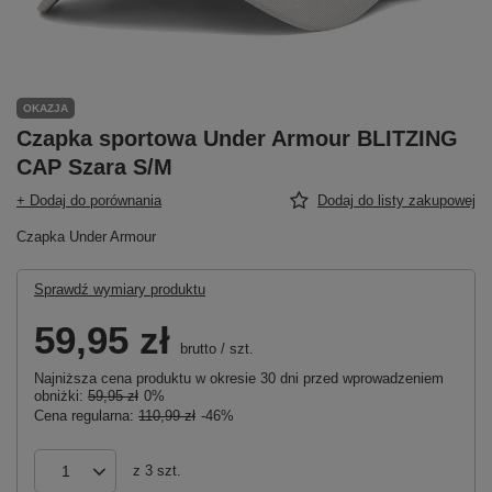
OKAZJA
Czapka sportowa Under Armour BLITZING
CAP Szara S/M
+ Dodaj do porównania
Dodaj do listy zakupowej
Czapka Under Armour
Sprawdź wymiary produktu
59,95 zł
brutto
/
szt.
Najniższa cena produktu w okresie 30 dni przed wprowadzeniem
obniżki:
59,95 zł
0%
Cena regularna:
110,99 zł
-46%
z
3
szt.