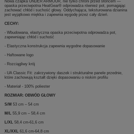
Nowa czapka UNDER ARMOUR, nie tylko chroni przed słońcem —
opaska przeciwpotna HeatGear® odprowadza również pot, pomagając
zachować chłód i suchość głowy. Oddychająca, teksturowana dzianina
jest wyjątkowo miękka i zapewnia wygodę przez cały dzień.
CECHY:
- Wbudowana, elastyczna opaska przeciwpotna odprowadza pot,
zapewniając chłód i suchość
- Elastyczna konstrukcja zapewnia wygodne dopasowanie
- Haftowane logo
- Rozciągliwy krój
- UA Classic Fit: zakrzywiony daszek i strukturalne panele przednie,
które zachowują kształt dzięki dopasowaniu o niskim profilu
- Materiał - 100% poliester
ROZMIAR:
OBWÓD GŁOWY
S/M
53 cm – 54 cm
M/L
55,9 cm – 58,4 cm
L/XL
58,4 cm-61,6 cm
XL/XXL
61,6 cm-64,8 cm