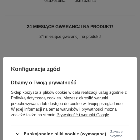
ostrzeżenia
ostrzeżenia
24 MIESIĄCE GWARANCJI NA PRODUKT!
24 miesiące gwarancji na produkt!
Zobacz również
Konfiguracja zgód
OKAZJA
Dbamy o Twoją prywatność
Czapka Under Armour BLITZING CAP
Sportowa szara M/L
Sklep korzysta z plików cookie w celu realizacji usług zgodnie z
59,95 zł
/
szt.
Polityką dotyczącą cookies
. Możesz określić warunki
przechowywania lub dostępu do cookie w Twojej przeglądarce.
Najniższa cena produktu w okresie 30 dni przed
Więcej informacji na temat warunków i prywatności można
wprowadzeniem obniżki:
56,95 zł
+5%
znaleźć także na stronie
Prywatność i warunki Google
.
Cena regularna:
110,99 zł
-46%
OKAZJA
Zawsze
Czapka Under Armour BLITZING CAP
Funkcjonalne pliki cookie (wymagane)
aktywne
Sportowa zielona XL/XXL