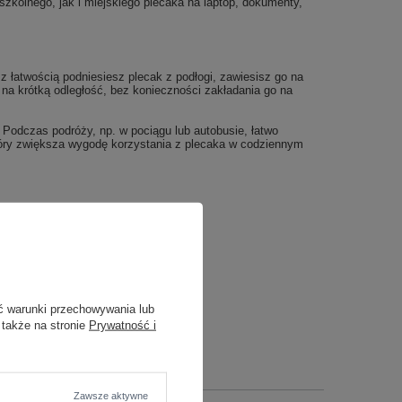
szkolnego, jak i miejskiego plecaka na laptop, dokumenty,
 z łatwością podniesiesz plecak z podłogi, zawiesisz go na
na krótką odległość, bez konieczności zakładania go na
Podczas podróży, np. w pociągu lub autobusie, łatwo
tóry zwiększa wygodę korzystania z plecaka w codziennym
ć warunki przechowywania lub
 także na stronie
Prywatność i
Zawsze aktywne