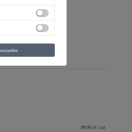
Więcej
a
wszystkie
99,95 zł
/
szt.