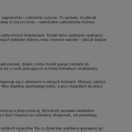
, zagniecenia i codzienne zużycie. To sprawia, że plecak
że łatwy w czyszczeniu – ewentualne zabrudzenia możesz
 zatłoczonych korytarzach. Dzięki temu spokojnie spakujesz
owych poliester dobrze znosi zmienne warunki – plecak będzie
ponadczasowa, dzięki czemu model pasuje zarówno do
 ale też u osób pracujących w mniej formalnym środowisku,
omponuje się z ubraniami w różnych kolorach. Możesz założyć
k Nike dopełnia sportowego looku, a przy dojazdach do pracy
emnością a poręcznością. Wysokość pozwala swobodnie
jąco dużo miejsca na codzienny ekwipunek, nie powodując
 krótkich wyjazdów. Na co dzień bez problemu postawisz go