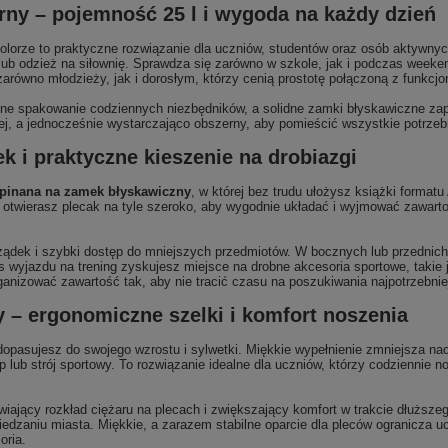
rny – pojemność 25 l i wygoda na każdy dzień
orze to praktyczne rozwiązanie dla uczniów, studentów oraz osób aktywnyc
F lub odzież na siłownię. Sprawdza się zarówno w szkole, jak i podczas wee
równo młodzieży, jak i dorosłym, którzy cenią prostotę połączoną z funkcjo
 spakowanie codziennych niezbędników, a solidne zamki błyskawiczne zapew
ej, a jednocześnie wystarczająco obszerny, aby pomieścić wszystkie potrzeb
 i praktyczne kieszenie na drobiazgi
pinana na zamek błyskawiczny
, w której bez trudu ułożysz książki format
otwierasz plecak na tyle szeroko, aby wygodnie układać i wyjmować zawartoś
dek i szybki dostęp do mniejszych przedmiotów. W bocznych lub przednich p
as wyjazdu na trening zyskujesz miejsce na drobne akcesoria sportowe, takie 
nizować zawartość tak, aby nie tracić czasu na poszukiwania najpotrzebnie
 – ergonomiczne szelki i komfort noszenia
 dopasujesz do swojego wzrostu i sylwetki. Miękkie wypełnienie zmniejsza n
 lub strój sportowy. To rozwiązanie idealne dla uczniów, którzy codziennie n
wiający rozkład ciężaru na plecach i zwiększający komfort w trakcie dłuższ
zaniu miasta. Miękkie, a zarazem stabilne oparcie dla pleców ogranicza uc
oria.