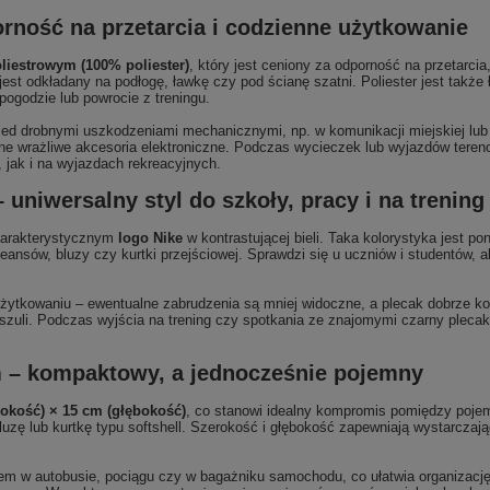
orność na przetarcia i codzienne użytkowanie
liestrowym (100% poliester)
, który jest ceniony za odporność na przetarcia
jest odkładany na podłogę, ławkę czy pod ścianę szatni. Poliester jest tak
pogodzie lub powrocie z treningu.
przed drobnymi uszkodzeniami mechanicznymi, np. w komunikacji miejskiej lub
inne wrażliwe akcesoria elektroniczne. Podczas wycieczek lub wyjazdów teren
jak i na wyjazdach rekreacyjnych.
 uniwersalny styl do szkoły, pracy i na trening
harakterystycznym
logo Nike
w kontrastującej bieli. Taka kolorystyka jest 
 jeansów, bluzy czy kurtki przejściowej. Sprawdzi się u uczniów i studentów,
żytkowaniu – ewentualne zabrudzenia są mniej widoczne, a plecak dobrze k
 koszuli. Podczas wyjścia na trening czy spotkania ze znajomymi czarny pleca
m – kompaktowy, a jednocześnie pojemny
rokość) × 15 cm (głębokość)
, co stanowi idealny kompromis pomiędzy poj
luzę lub kurtkę typu softshell. Szerokość i głębokość zapewniają wystarcza
iem w autobusie, pociągu czy w bagażniku samochodu, co ułatwia organizację