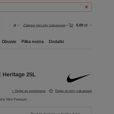
0,00 zł
zł
Zaloguj się
Listy zakupowe
Obuwie
Piłka nożna
Dodatki
 Heritage 25L
)
+ Dodaj do porównania
Dodaj do listy zakupowej
olny Nike Premium