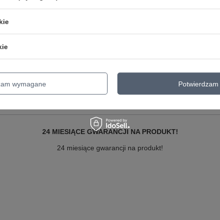
Marka
Nike
kie
zialny za ten produkt na terenie UE
NIKE, Inc. European Headquarters
Symbol
DC4244-010
kie
Gwarancja
24 miesiące gwarancji na produkt!
Stan
Nowy
Bezpieczeństwo - rodzaj ostrzeżenia
Bezpieczeństwo - rodzaj ostrzeżeni
dzam wymagane
Potwierdzam 
24 MIESIĄCE GWARANCJI NA PRODUKT!
24 miesiące gwarancji na produkt!