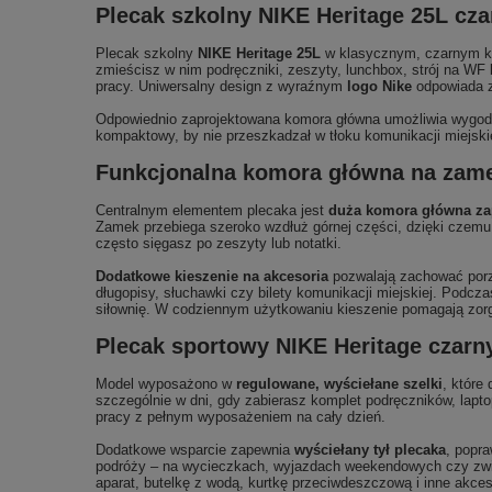
Plecak szkolny NIKE Heritage 25L cza
Plecak szkolny
NIKE Heritage 25L
w klasycznym, czarnym kol
zmieścisz w nim podręczniki, zeszyty, lunchbox, strój na W
pracy. Uniwersalny design z wyraźnym
logo Nike
odpowiada za
Odpowiednio zaprojektowana komora główna umożliwia wygodne
kompaktowy, by nie przeszkadzał w tłoku komunikacji miejski
Funkcjonalna komora główna na zamek
Centralnym elementem plecaka jest
duża komora główna za
Zamek przebiega szeroko wzdłuż górnej części, dzięki czemu 
często sięgasz po zeszyty lub notatki.
Dodatkowe kieszenie na akcesoria
pozwalają zachować porzą
długopisy, słuchawki czy bilety komunikacji miejskiej. Podcz
siłownię. W codziennym użytkowaniu kieszenie pomagają zorga
Plecak sportowy NIKE Heritage czarny
Model wyposażono w
regulowane, wyściełane szelki
, które
szczególnie w dni, gdy zabierasz komplet podręczników, laptop
pracy z pełnym wyposażeniem na cały dzień.
Dodatkowe wsparcie zapewnia
wyściełany tył plecaka
, popra
podróży – na wycieczkach, wyjazdach weekendowych czy zwied
aparat, butelkę z wodą, kurtkę przeciwdeszczową i inne akces