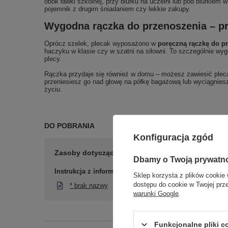
obok ławki szkolnej, przy biurku na uczelni lub pod biurkiem
pojemnik z drugim śniadaniem czy lekkie zakupy.
Wygodna rączka do przenoszenia – pr
Oprócz szelek, plecak wyposażono w
poręczną rączkę do p
haczyku w klasie czy w szatni na siłowni. To szczególnie wy
plecy.
Rączka przydaje się również w domu – możesz zawiesić plecak
przeniesiesz go nad głowę na półkę bagażową lub wyciągnies
życiu.
DO POBRANIA
Konfiguracja zgód
Zasoby dotyczące bezpieczeństwa i produktów
Dbamy o Twoją prywatn
Instrukcja z informacją o bezpieczeństwie
Sklep korzysta z plików cookie 
dostępu do cookie w Twojej prz
* brak nazwy
warunki Google
.
Funkcjonalne pliki 