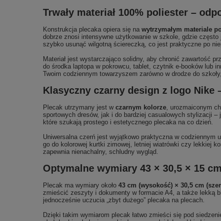
Trwały materiał 100% poliester – odp
Konstrukcja plecaka opiera się na
wytrzymałym materiale po
dobrze znosi intensywne użytkowanie w szkole, gdzie często 
szybko usunąć wilgotną ściereczką, co jest praktyczne po nie
Materiał jest wystarczająco solidny, aby chronić zawartość 
do środka laptopa w pokrowcu, tablet, czytnik e-booków lub 
Twoim codziennym towarzyszem zarówno w drodze do szkoły, 
Klasyczny czarny design z logo Nike –
Plecak utrzymany jest w
czarnym kolorze
, urozmaiconym c
sportowych dresów, jak i do bardziej casualowych stylizacji –
które szukają prostego i estetycznego plecaka na co dzień.
Uniwersalna czerń jest wyjątkowo praktyczna w codziennym u
go do kolorowej kurtki zimowej, letniej wiatrówki czy lekkiej
zapewnia nienachalny, schludny wygląd.
Optymalne wymiary 43 × 30,5 × 15 c
Plecak ma wymiary około
43 cm (wysokość) × 30,5 cm (sze
zmieścić zeszyty i dokumenty w formacie A4, a także lekką b
jednocześnie uczucia „zbyt dużego” plecaka na plecach.
Dzięki takim wymiarom plecak łatwo zmieści się pod siedzen