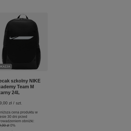
OKAZJA
ecak szkolny NIKE
cademy Team M
arny 24L
9,00 zł
/
szt.
niższa cena produktu w
esie 30 dni przed
rowadzeniem obniżki:
,00 zł
0%