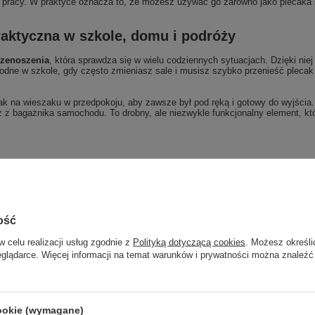
 w pracy. W praktyce oznacza to, że możesz używać go zarówno jako plecaka 
aktyczna w szkole, domu i podróży
rzenoszenia
, która sprawdza się w wielu codziennych sytuacjach. Dzięki niej
godne w szkole, gdy często zmieniasz sale i musisz szybko przenieść plecak 
 na wieszaku w przedpokoju, aby zawsze był pod ręką i gotowy do wyjścia. 
z z bagażnika samochodu. To drobny, ale niezwykle funkcjonalny element, k
ość
w celu realizacji usług zgodnie z
Polityką dotyczącą cookies
. Możesz określi
eglądarce. Więcej informacji na temat warunków i prywatności można znaleźć
cookie (wymagane)