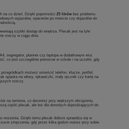
h na co dzień. Dzięki pojemności
25 litrów
bez problemu
kendowych wyjazdów, spacerów po mieście czy dojazdów do
nalnością.
niają szybki dostęp do wnętrza. Plecak jest na tyle
ne rzeczy w ciągu dnia.
u A4, segregator, planner czy laptopa w dodatkowym etui.
ć, co jest szczególnie pomocne w szkole i na uczelni, gdy
rzegródkach możesz umieścić telefon, klucze, portfel,
jak opaska na włosy, rękawiczki, mały ręcznik czy kartę na
jszych rzeczy.
acisk na ramiona, co docenisz przy większym obciążeniu,
oszą ciężki plecak, ale też dla dorosłych dojeżdżających do
ego noszenia. Dzięki temu plecak dobrze sprawdza się w
zucie zmęczenia, gdy przez kilka godzin nosisz przy sobie