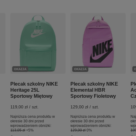
OKAZJA
OKAZJA
Plecak szkolny NIKE
Plecak szkolny NIKE
Pl
Heritage 25L
Elemental HBR
A
Sportowy Miętowy
Sportowy Fioletowy
Cz
119,00 zł
/
szt.
129,00 zł
/
szt.
10
Najniższa cena produktu w
Najniższa cena produktu w
Naj
okresie 30 dni przed
okresie 30 dni przed
okr
wprowadzeniem obniżki:
wprowadzeniem obniżki:
wp
113,05 zł
+5%
129,00 zł
0%
109