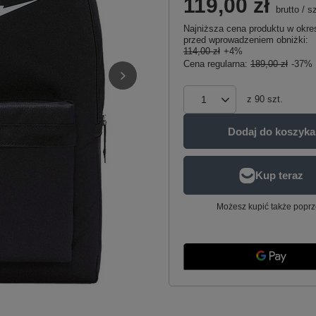
119,00 zł
brutto
/
sz
Najniższa cena produktu w okres
przed wprowadzeniem obniżki:
114,00 zł
+4%
Cena regularna:
189,00 zł
-37%
z
90
szt.
Dodaj do koszyka
Możesz kupić także poprz