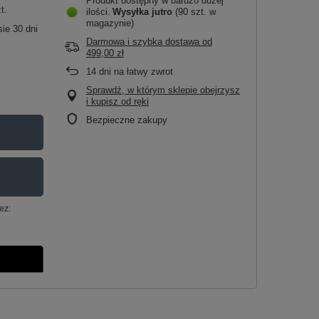
Produkt dostępny w bardzo dużej
t.
ilości
Wysyłka
jutro
(90 szt. w
magazynie)
ie 30 dni
Darmowa i szybka dostawa
od
499,00 zł
14
dni na łatwy zwrot
Sprawdź, w którym sklepie obejrzysz
i kupisz od ręki
Bezpieczne zakupy
ez: