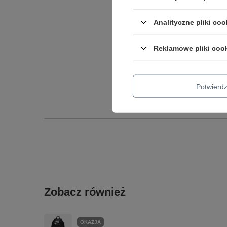
Analityczne pliki coo
Podmiot odpowied
Reklamowe pliki coo
Potwier
Zobacz również
OKAZJA